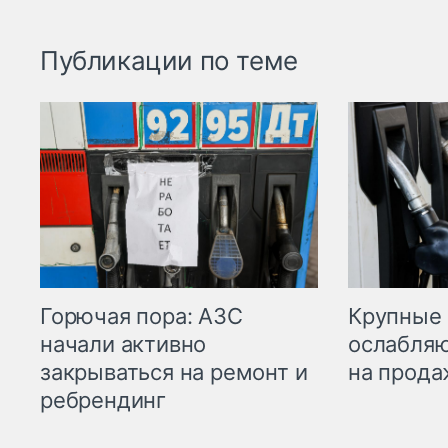
Публикации по теме
Горючая пора: АЗС
Крупные 
начали активно
ослабляю
закрываться на ремонт и
на прода
ребрендинг