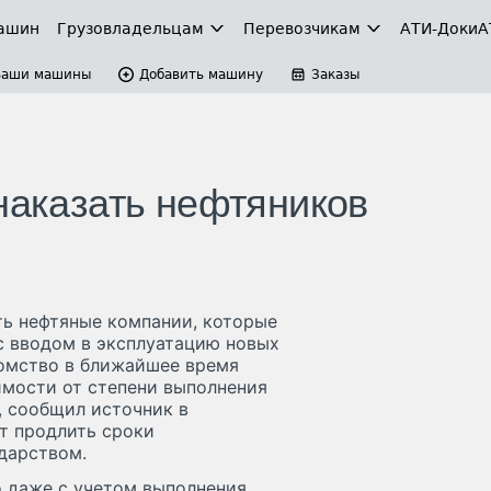
ашин
Грузовладельцам
Перевозчикам
АТИ-Доки
А
Ваши машины
Добавить машину
Заказы
наказать нефтяников
ть нефтяные компании, которые
с вводом в эксплуатацию новых
домство в ближайшее время
имости от степени выполнения
, сообщил источник в
ят продлить сроки
дарством.
 даже с учетом выполнения