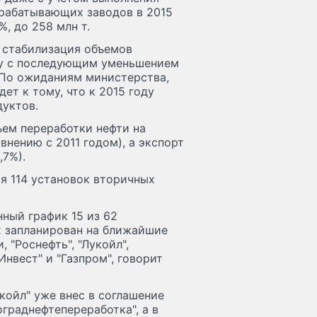
рабатывающих заводов в 2015
%, до 258 млн т.
 стабилизация объемов
оду с последующим уменьшением
у. По ожиданиям министерства,
ет к тому, что к 2015 году
дуктов.
ъем переработки нефти на
авнению с 2011 годом), а экспорт
,7%).
я 114 установок вторичных
ный график 15 из 62
х запланирован на ближайшие
 "Роснефть", "Лукойл",
Инвест" и "Газпром", говорит
койл" уже внес в соглашение
граднефтепереработка", а в