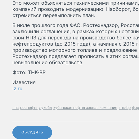
Это может объясняться техническими причинами,
компаний проводить модернизацию. Наоборот, бо
стремиться перевыполнить план.
В июле прошлого года ФАС, Ростехнадзор, Росста
заключили соглашения, в рамках которых нефтян
свои НПЗ для перехода на производство более к
нефтепродуктов (до 2015 года), а начиная с 2015
производство моторного топлива и предложение 
Ростехнадзор предлагает прописать в этих согла
невыполнение обязательств.
Фото: ТНК-BP
Известия
iz.ru
нпз
роснефть
лукойл
кубанская нефтегазовая компания
тнк-bp
фор
ОБСУДИТЬ