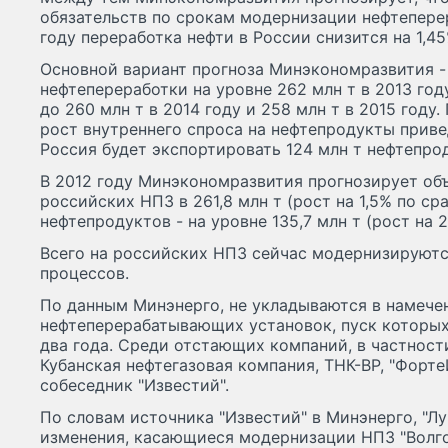
обязательств по срокам модернизации нефтепере
году переработка нефти в России снизится на 1,45
Основной вариант прогноза Минэкономразвития -
нефтепереработки на уровне 262 млн т в 2013 г
до 260 млн т в 2014 году и 258 млн т в 2015 год
рост внутреннего спроса на нефтепродукты привед
Россия будет экспортировать 124 млн т нефтепро
В 2012 году Минэкономразвития прогнозирует об
российских НПЗ в 261,8 млн т (рост на 1,5% по ср
нефтепродуктов - на уровне 135,7 млн т (рост на 2
Всего на российских НПЗ сейчас модернизируютс
процессов.
По данным Минэнерго, не укладываются в намечен
нефтеперерабатывающих установок, пуск которы
два года. Среди отстающих компаний, в частности,
Кубанская нефтегазовая компания, ТНК-ВР, "Форте
собеседник "Известий".
По словам источника "Известий" в Минэнерго, "Лу
изменения, касающиеся модернизации НПЗ "Волго