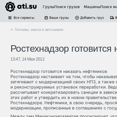
Грузы
Поиск грузов
Машины
Поиск м
Все сервисы
Ваши грузы
Добавить груз
← Топливо, масла и автохимия
Ростехнадзор готовится 
13:47, 14 Мая 2012
Ростехнадзор готовится наказать нефтяников
Ростехнадзор настаивает на том, чтобы наказыва
затягивают с модернизацией своих НПЗ, а также 
и реконструируемых установок переработки. Ве
рассчитывает конкретизировать санкции в завис
этих работ и утвердить их в новом правительстве
Ростехнадзоре. Нефтяники, в свою очередь, прос
модернизации, прописанные в соглашениях с госу
Между тем Минэкономразвития прогнозирует, что