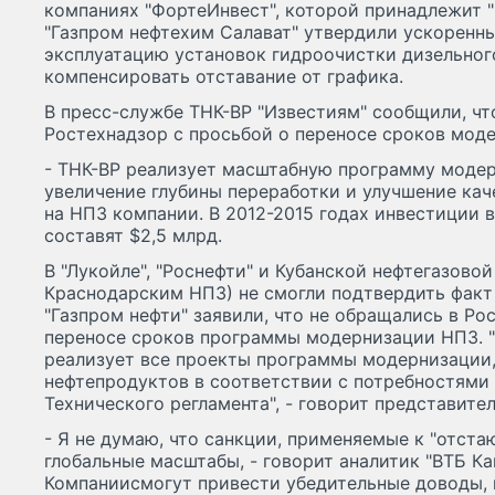
компаниях "ФортеИнвест", которой принадлежит "
"Газпром нефтехим Салават" утвердили ускоренны
эксплуатацию установок гидроочистки дизельног
компенсировать отставание от графика.
В пресс-службе ТНК-ВР "Известиям" сообщили, чт
Ростехнадзор с просьбой о переносе сроков мод
- ТНК-ВР реализует масштабную программу модер
увеличение глубины переработки и улучшение кач
на НПЗ компании. В 2012-2015 годах инвестиции 
составят $2,5 млрд.
В "Лукойле", "Роснефти" и Кубанской нефтегазово
Краснодарским НПЗ) не смогли подтвердить факт
"Газпром нефти" заявили, что не обращались в Ро
переносе сроков программы модернизации НПЗ. 
реализует все проекты программы модернизации,
нефтепродуктов в соответствии с потребностями
Технического регламента", - говорит представител
- Я не думаю, что санкции, применяемые к "отста
глобальные масштабы, - говорит аналитик "ВТБ Ка
Компаниисмогут привести убедительные доводы, 