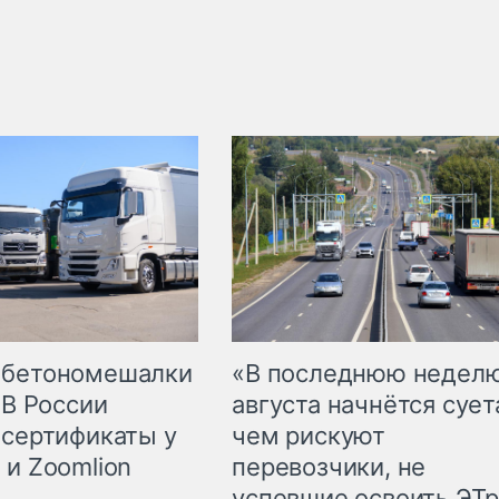
 бетономешалки
«В последнюю недел
 В России
августа начнётся суета
 сертификаты у
чем рискуют
 и Zoomlion
перевозчики, не
успевшие освоить ЭТ