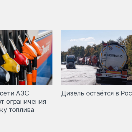
сети АЗС
Дизель остаётся в Ро
т ограничения
жу топлива