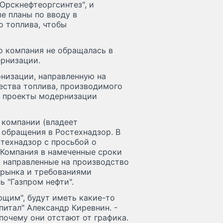
Орскнефтеоргсинтез", и
е планы по вводу в
о топлива, чтобы
о компания не обращалась в
ернизации.
низации, направленную на
ества топлива, производимого
в проекты модернизации
й компании (владеет
 обращения в Ростехнадзор. В
стехнадзор с просьбой о
"Компания в намеченные сроки
 направленные на производство
 рынка и требованиями
ь "Газпром нефти".
ющим", будут иметь какие-то
питал" Александр Киревнин. -
почему они отстают от графика.