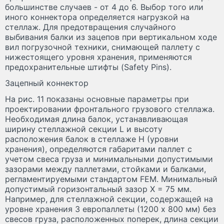
большинстве случаев - от 4 до 6. Выбор того или
иного коннектора определяется нагрузкой на
стеллаж. Для предотвращения случайного
выбивания балки из зацепов при вертикальном ходе
вил погрузочной техники, снимающей паллету с
нижестоящего уровня хранения, применяются
предохранительные штифты (Safety Pins).
Зацепный коннектор
На рис. 11 показаны основные параметры при
проектировании фронтального грузового стеллажа.
Необходимая длина балок, устанавливающая
ширину стеллажной секции L и высоту
расположения балок в стеллаже H (уровни
хранения), определяются габаритами паллет с
учетом свеса груза и минимальными допустимыми
зазорами между паллетами, стойками и балками,
регламентируемыми стандартом FEM. Минимальный
допустимый горизонтальный зазор X = 75 мм.
Например, для стеллажной секции, содержащей на
уровне хранения 3 европаллеты (1200 x 800 мм) без
свесов груза, расположенных поперек, длина секции