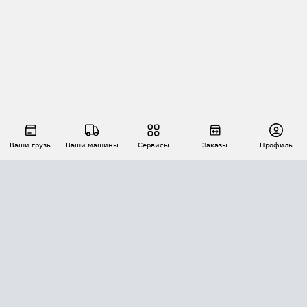
Ваши грузы
Ваши машины
Сервисы
Заказы
Профиль
АВТОМАТИЗАЦИЯ ПЕРЕВОЗОК
Площадки
Заказы
Торги
Тендеры
АТИ-Доки
GPS-мониторинг
АТИ Мессенджер
Цепочки грузов
API ATI.SU
ПОЛЕЗНОЕ