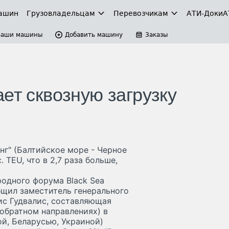
ашин
Грузовладельцам
Перевозчикам
АТИ-Доки
А
Ваши машины
Добавить машину
Заказы
ет сквозную загрузку
г" (Балтийское море - Черное
. TEU, что в 2,7 раза больше,
одного форума Black Sea
общил заместитель генерального
ис Гудвалис, составляющая
обратном направлениях) в
ой, Беларусью, Украиной)