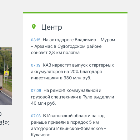
Центр
На автодороге Владимир – Муром
08:15
– Арзамас в Судогодском районе
обновят 2,8 км полотна
КАЗ нарастит выпуск стартерных
07:19
аккумуляторов на 20% благодаря
инвестициям в 380 млн руб.
На ремонт коммунальной и
07:06
грузовой спецтехники в Туле выделили
40 млн руб.
ю
В Ивановской области на год
07.08
!»:
раньше привели в порядок 5 км
автодороги Ильинское-Хованское –
Кулачево