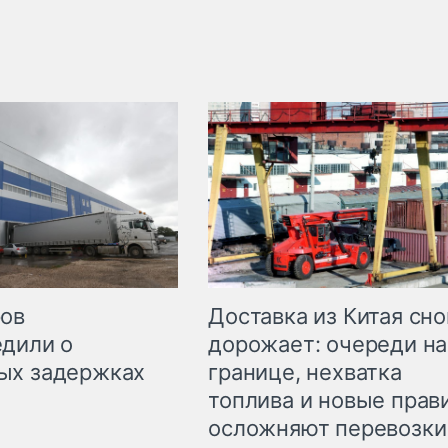
Доставка из Китая сно
ров
дорожает: очереди на
дили о
границе, нехватка
ых задержках
топлива и новые прав
осложняют перевозки