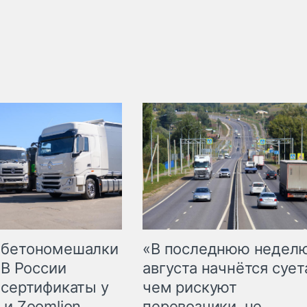
 бетономешалки
«В последнюю недел
 В России
августа начнётся суета
 сертификаты у
чем рискуют
 и Zoomlion
перевозчики, не