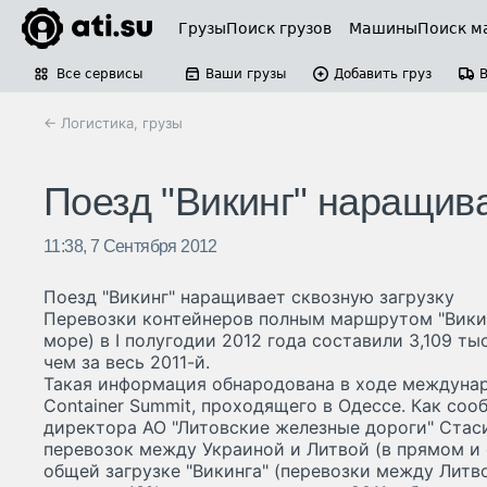
Грузы
Поиск грузов
Машины
Поиск м
Все сервисы
Ваши грузы
Добавить груз
← Логистика, грузы
Поезд "Викинг" наращива
11:38, 7 Сентября 2012
Поезд "Викинг" наращивает сквозную загрузку
Перевозки контейнеров полным маршрутом "Викин
море) в I полугодии 2012 года составили 3,109 тыс
чем за весь 2011-й.
Такая информация обнародована в ходе междунар
Container Summit, проходящего в Одессе. Как со
директора АО "Литовские железные дороги" Стас
перевозок между Украиной и Литвой (в прямом и 
общей загрузке "Викинга" (перевозки между Литв