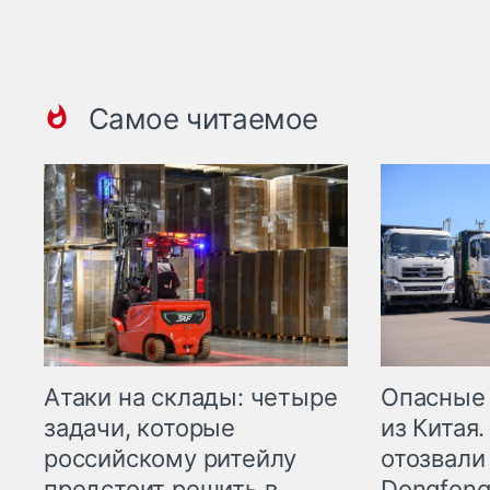
Самое читаемое
Опасные
Атаки на склады: четыре
из Китая.
задачи, которые
отозвали
российскому ритейлу
Dongfeng
предстоит решить в