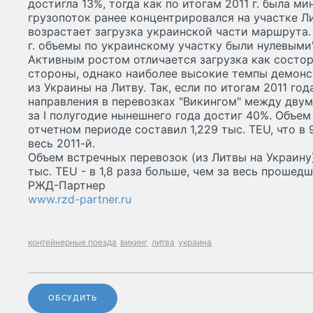
достигла 13%, тогда как по итогам 2011 г. была ми
грузопоток ранее концентрировался на участке Ли
возрастает загрузка украинской части маршрута.
г. объемы по украинскому участку были нулевыми"
Активным ростом отличается загрузка как состор
стороны, однако наиболее высокие темпы демонс
из Украины на Литву. Так, если по итогам 2011 го
направления в перевозках "Викингом" между двум
за I полугодие нынешнего года достиг 40%. Объем
отчетном периоде составил 1,229 тыс. TEU, что в 
весь 2011-й.
Объем встречных перевозок (из Литвы на Украину)
тыс. TEU - в 1,8 раза больше, чем за весь прошедш
РЖД-Партнер
www.rzd-partner.ru
контейнерные поезда
викинг
литва
украина
ОБСУДИТЬ