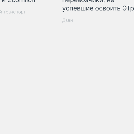
успевшие освоить ЭТ
й транспорт
Дзен