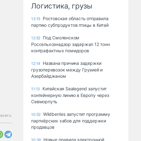
Логистика, грузы
Ростовская область отправила
13:15
партию субпродуктов птицы в Китай
Под Смоленском
12:52
Россельхознадзор задержал 12 тонн
контрафактных помидоров
Названа причина задержки
12:14
грузоперевозок между Грузией и
Азербайджаном
Китайская Sealegend запустит
11:13
контейнерную линию в Европу через
Севморпуть
Wildberries запустит программу
10:52
 всего.
партнёрских хабов для поддержки
продавцов
Новые правила электронной
10:36