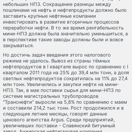
небольших НПЗ. Сокращение разницы между
пошлинами на нефть и нефтепродукты должно было
заставить крупные нефтяные компании
инвестировать в развитие вторичных процессов
переработки нефти. В то же время рентабельность
мини-НПЗ должна была значительно уменьшиться, а
в перспективе такие заводы должны были и вовсе
закрываться.
Но достичь задач введения этого налогового
режима не удалось. Вывоз из страны тёмных
нефтепродуктов в I квартале вырос по сравнению с I
кварталом 2011 года на 25% до 39,4 млн тонн, а доля
светлых нефтепродуктов сократилась на 11% до 27,4
млн тонн. Увеличились и закупки нефти на мини-
НПЗ. Так, в мае поставки сырья для мини-НПЗ по
системе магистральных трубопроводов
"Транснефти" выросли на 5,8% по сравнению с маем
и составили 214,2 тыс тонн. Рост продолжился и в
следующие летние месяцы, говорят данные
ценового агентства Argus. Среди предприятий,
увеличивших поставки - Славянский битумный
завод, Анжерская нефтегазовая компания,