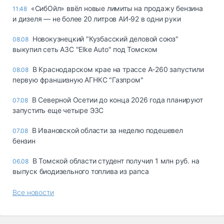
«СибОйл» ввёл новые лимиты на продажу бензина
11:48
и дизеля — не более 20 литров АИ‑92 в одни руки
Новокузнецкий "Кузбасский деловой союз"
08.08
выкупил сеть АЗС "Elke Auto" под Томском
В Краснодарском крае на трассе А-260 запустили
08.08
первую франшизную АГНКС "Газпром"
В Северной Осетии до конца 2026 года планируют
07.08
запустить еще четыре ЭЗС
В Ивановской области за неделю подешевел
07.08
бензин
В Томской области студент получил 1 млн руб. на
06.08
выпуск биодизельного топлива из рапса
Все новости