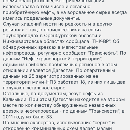
время обанкротившееся. Причём компания
использовала в том числе и легально
приобретённую нефть, а на ворованное сырье всегда
имелись поддельные документы.
Случаи хищений нефти не редкость и в других
регионах - так, о происшествиях на своих
трубопроводах в Оренбургской области и
Нижневартовске областях сообщала "ТНК-ВР". Об
обнаруженных врезках в магистральные
нефтепроводы регулярно сообщает "Транснефть". По
данным "Нефтетранспортной территории",
одним из наиболее проблемных регионов в этом
отношении является Дагестан. По оперативным
данным из 25 зарегистрированных на ее
территории мини-НПЗ работает 18, из них лишь два
получают легальное сырье.
Остальные, по документам, везут нефть из
Калмыкии. При этом Дагестан находится на втором
месте по количеству обнаруженных незаконных
врезок в нефтепроводы - по данным "Транснефти", в
2011 году их было 33.
По мнению экспертов, использование "серых" и
откровенно криминальных схем делает малый