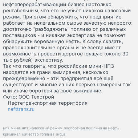
нефтеперерабатывающий бизнес настолько
рентабельным, что его не убьёт никакой налоговый
режим. При этом обнаружить, что предприятие
работает на нелегальном сырье зачастую непросто:
достаточно "разбодяжить" топливо от различных
поставщиков - и никакая экспертиза не поможет
обнаружить ворованную нефть. К слову сказать,
правоохранительные органы и не всегда имеют
возможность провести дорогостоящую (около 30
тыс рублей) экспертизу.
Так что говорить, что российские мини-НПЗ
находятся на грани вымирания, несколько
преждевременно - эти предприятия всё ещё
существуют и многие из них всерьез намерены так
или иначе бороться за свое выживание.
Фото: ООО Техстрой
Нефтетранспортная территория
nefttrans.ru
нпз
мини-нпз
налоговый режим
экспортная пошлина на нефть
криминал
качество топлива
argus