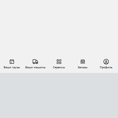
Ваши грузы
Ваши машины
Сервисы
Заказы
Профиль
АВТОМАТИЗАЦИЯ ПЕРЕВОЗОК
Площадки
Заказы
Торги
Тендеры
АТИ-Доки
GPS-мониторинг
АТИ Мессенджер
Цепочки грузов
API ATI.SU