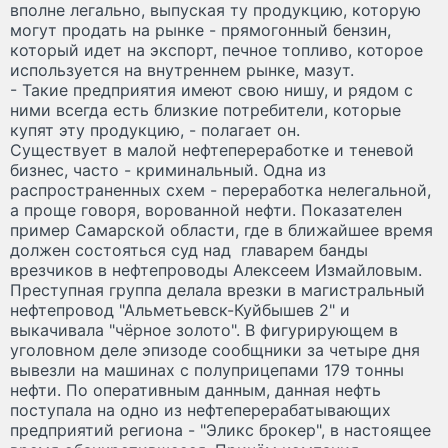
вполне легально, выпуская ту продукцию, которую
могут продать на рынке - прямогонный бензин,
который идет на экспорт, печное топливо, которое
используется на внутреннем рынке, мазут.
- Такие предприятия имеют свою нишу, и рядом с
ними всегда есть близкие потребители, которые
купят эту продукцию, - полагает он.
Существует в малой нефтепереработке и теневой
бизнес, часто - криминальный. Одна из
распространенных схем - переработка нелегальной,
а проще говоря, ворованной нефти. Показателен
пример Самарской области, где в ближайшее время
должен состояться суд над главарем банды
врезчиков в нефтепроводы Алексеем Измайловым.
Преступная группа делала врезки в магистральный
нефтепровод "Альметьевск-Куйбышев 2" и
выкачивала "чёрное золото". В фигурирующем в
уголовном деле эпизоде сообщники за четыре дня
вывезли на машинах с полуприцепами 179 тонны
нефти. По оперативным данным, данная нефть
поступала на одно из нефтеперерабатывающих
предприятий региона - "Эликс брокер", в настоящее