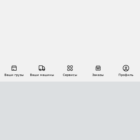
Ваши грузы
Ваши машины
Сервисы
Заказы
Профиль
АВТОМАТИЗАЦИЯ ПЕРЕВОЗОК
Площадки
Заказы
Торги
Тендеры
АТИ-Доки
GPS-мониторинг
АТИ Мессенджер
Цепочки грузов
API ATI.SU