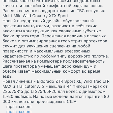
оптимального сочетания высоких внедорожных
качеств и спокойной комфортной езды на шоссе.
Ранее в сегменте внедорожных шин TBC выпустил
Multi-Mile Wild Country XTX Sport.
Новый внедорожный дизайн, обусловленный
практичными нуждами, включает в себя такие
элементы конструкции как скошенные зубчатые
блоки протектора. Переменная величина плечевых
блоков и оптимизированная геометрия протектора
служит для улучшения сцепления на любой
поверхности и максимальных всесезонных
характеристик по любому типу дорожного полотна.
Рассчитанная на компьютере последовательность
шага протектора уменьшает дорожный шум и
обеспечивает максимальный комфорт во время
езды.
Новая линейка - Eldorado ZTR Sport XL, Wild Trac LTR
MAX и Trailcutter AT2 - вышла в 44 типоразмерах от
235/75R15 до LT275/65R20 для колес с диаметром
15-20 дюймов. На новые модели дается гарантия 80
000 км, все они произведены в США.
mpshina.com
mpshina.com