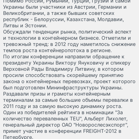
Помимо России, Румынии, Турции, Грузии и самой
Украины были участники из Австрии, Германии и
Великобритании, а также бывших советских
республик - Белоруссии, Казахстана, Молдавии,
Литвы и Эстонии.
Обсуждали тенденции рынка, политический аспект
и технологии в контейнерном бизнесе. Отметили и
тревожный тренд: в 2012 году наметилось снижение
темпов роста контейнеропотока в регионе.
По итогам конференции направили обращение к
президенту Украины Виктору Януковичу и спикеру
Верховной Рады Владимиру Литвину, в котором
просили способствовать скорейшему принятию
закона о контейнерных перевозках, проект которого
был подготовлен Мининфраструктуры Украины.
Раздавали призы и грамоты контейнерным
терминалам за самые большие объемы перевалки в
2011 году и за самую высокую динамику роста.
Один из победителей рейтинга в номинации "За
количество переваленных TEU", Альберт Лихолет,
генеральный директор ОАО "Новорослесэкспорт",
примет участие в конференции FREIGHT-2012 в
Петербурге.