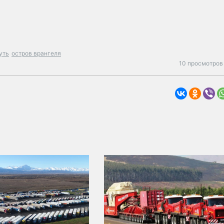
уть
остров врангеля
10 просмотров 