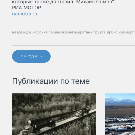
которые также доставил "Михаил Сомов".
РИА МОТОР
riamotor.ru
вездеходы
морские перевозки негабаритных грузов
ирбис
севморп
ОБСУДИТЬ
Публикации по теме