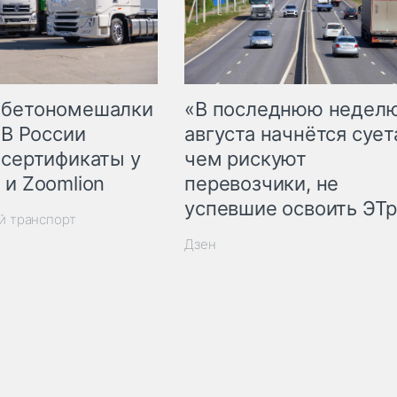
 бетономешалки
«В последнюю недел
 В России
августа начнётся суета
 сертификаты у
чем рискуют
 и Zoomlion
перевозчики, не
успевшие освоить ЭТ
й транспорт
Дзен