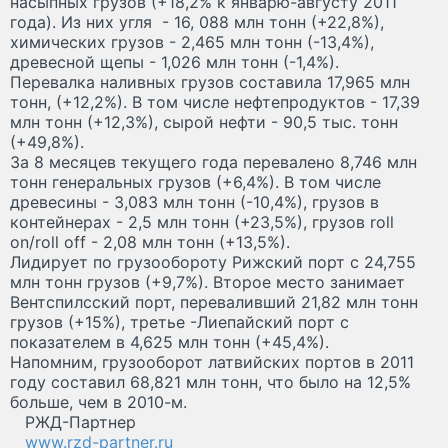
насыпных грузов (+18,2% к январю-августу 2011
года). Из них угля - 16, 088 млн тонн (+22,8%),
химических грузов - 2,465 млн тонн (-13,4%),
древесной щепы - 1,026 млн тонн (-1,4%).
Перевалка наливных грузов составила 17,965 млн
тонн, (+12,2%). В том числе нефтепродуктов - 17,39
млн тонн (+12,3%), сырой нефти - 90,5 тыс. тонн
(+49,8%).
За 8 месяцев текущего года перевалено 8,746 млн
тонн генеральных грузов (+6,4%). В том числе
древесины - 3,083 млн тонн (-10,4%), грузов в
контейнерах - 2,5 млн тонн (+23,5%), грузов roll
on/roll off - 2,08 млн тонн (+13,5%).
Лидирует по грузообороту Рижский порт с 24,755
млн тонн грузов (+9,7%). Второе место занимает
Вентспилсский порт, переваливший 21,82 млн тонн
грузов (+15%), третье -Лиепайский порт с
показателем в 4,625 млн тонн (+45,4%).
Напомним, грузооборот латвийских портов в 2011
году составил 68,821 млн тонн, что было на 12,5%
больше, чем в 2010-м.
РЖД-Партнер
www.rzd-partner.ru