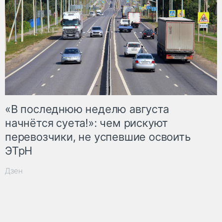
«В последнюю неделю августа
начнётся суета!»: чем рискуют
перевозчики, не успевшие освоить
ЭТрН
Дзен