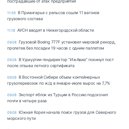
пострадавшие от атак предприятия
В Приангарье с рельсов сошли 11 вагонов
11:39
грузового состава
АУСН вводят в Нижегородской области
11:18
Грузовой Boeing 777F установил мировой рекорд,
09.08
пролетев без посадки 19 часов с одним паллетом
В Удмуртии гендиректор "ИжАвиа" покинул пост
09.08
после отзыва летного сертификата
В Восточной Сибири объем контейнерных
09.08
грузоперевозок по ж/д в январе-июле вырос на 7,7%
Экспорт яблок из Турции в Россию подскочил
09.08
почти в четыре раза
Южная Корея начала поиск грузов для Северного
09.08
морского пути