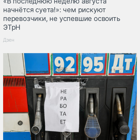
«В последнюю неделю августа
начнётся суета!»: чем рискуют
перевозчики, не успевшие освоить
ЭТрН
Дзен