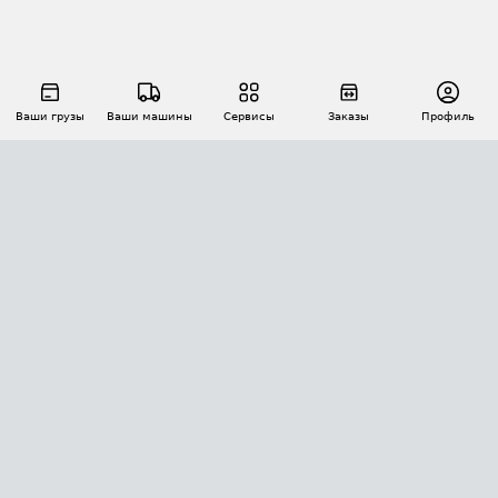
Ваши грузы
Ваши машины
Сервисы
Заказы
Профиль
АВТОМАТИЗАЦИЯ ПЕРЕВОЗОК
Площадки
Заказы
Торги
Тендеры
АТИ-Доки
GPS-мониторинг
АТИ Мессенджер
Цепочки грузов
API ATI.SU
ПОЛЕЗНОЕ
Расчет расстояний
БЕЗОПАСНОСТЬ
Академия ATI.SU
ATI.SU о безопасности
Звезды ATI.SU на вашем сайте
КОНТАКТЫ И ТАРИФЫ
Памятка по проверке контрагентов