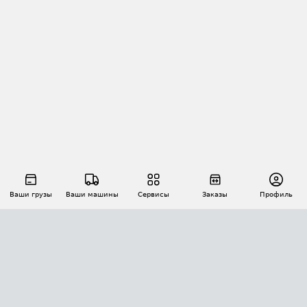
Ваши грузы
Ваши машины
Сервисы
Заказы
Профиль
АВТОМАТИЗАЦИЯ ПЕРЕВОЗОК
Площадки
Заказы
Торги
Тендеры
АТИ-Доки