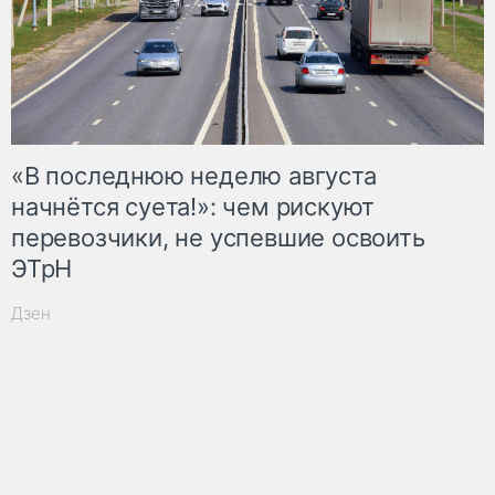
«В последнюю неделю августа
начнётся суета!»: чем рискуют
перевозчики, не успевшие освоить
ЭТрН
Дзен