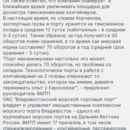
Он также отметил, что компания планирует в
ближайшее время увеличивать площадки для
досмотра таможенниками контейнеров.
В настоящее время, по словам Корчанова,
экспортные грузы в порту хранятся на таможенном
складе в среднем 12 суток (каботажные - в среднем
2-3 суток). Таким образом, за год получается 30
оборотов ячеек хранения, в то время как мировая
норма составляет 70 оборотов в год (средний срок
хранения - 5 суток).
"Порт механизирован настолько что может
спокойно делать 70 оборотов, но проблема со
складом. Технологически порты в работе с
контейнерами на 2 головы опережают то
законодательство, которое мы имеем, давайте
перенимать опыт у Евросоюза"", - предложил
руководитель ВМТП.
ОАО "Владивостокский морской торговый порт"
владеет и управляет имущественным комплексом
морского порта Владивосток - одного из
крупнейших морских портов на Дальнем Востоке
России. ВМТП имеет 17 причалов, в том числе
специализированные - контейнерные, пассажирские,