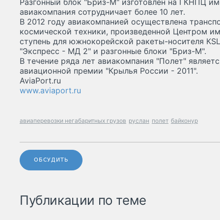
Разгонный блок "Бриз-М" изготовлен на ГКНПЦ им
авиакомпания сотрудничает более 10 лет.
В 2012 году авиакомпанией осуществлена трансп
космической техники, произведенной Центром име
ступень для южнокорейской ракеты-носителя КSL
"Экспресс - МД 2" и разгонные блоки "Бриз-М".
В течение ряда лет авиакомпания "Полет" являет
авиационной премии "Крылья России - 2011".
AviaPort.ru
www.aviaport.ru
авиаперевозки негабаритных грузов
руслан
полет
байконур
ОБСУДИТЬ
Публикации по теме