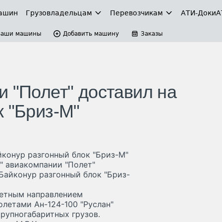
ашин
Грузовладельцам
Перевозчикам
АТИ-Доки
А
Ваши машины
Добавить машину
Заказы
и "Полет" доставил на
к "Бриз-М"
йконур разгонный блок "Бриз-М"
н" авиакомпании "Полет"
айконур разгонный блок "Бриз-
тетным направлением
олетами Ан-124-100 "Руслан"
рупногабаритных грузов.