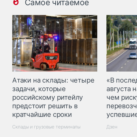
Самое читаемое
Атаки на склады: четыре
«В посл
задачи, которые
августа н
российскому ритейлу
чем рис
предстоит решить в
перевозч
кратчайшие сроки
успевшие
Склады и грузовые терминалы
Дзен