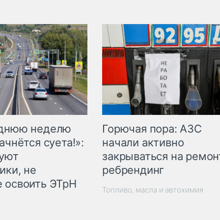
Горючая пора: АЗС
еднюю неделю
начали активно
ачнётся суета!»:
закрываться на ремон
куют
ребрендинг
ики, не
 освоить ЭТрН
Топливо, масла и автохимия