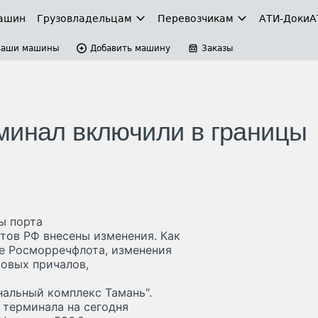
ашин
Грузовладельцам
Перевозчикам
АТИ-Доки
А
Ваши машины
Добавить машину
Заказы
минал включили в границы
ы порта
ртов РФ внесены изменения. Как
е Росморречфлота, изменения
новых причалов,
нальный комплекс Тамань".
 терминала на сегодня