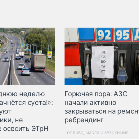
Горючая пора: АЗС
еднюю неделю
начали активно
ачнётся суета!»:
закрываться на ремон
куют
ребрендинг
ики, не
 освоить ЭТрН
Топливо, масла и автохимия