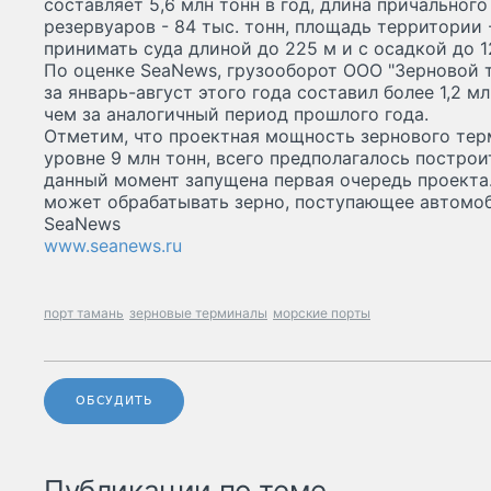
составляет 5,6 млн тонн в год, длина причального
резервуаров - 84 тыс. тонн, площадь территории -
принимать суда длиной до 225 м и с осадкой до 12
По оценке SeaNews, грузооборот ООО "Зерновой 
за январь-август этого года составил более 1,2 мл
чем за аналогичный период прошлого года.
Отметим, что проектная мощность зернового тер
уровне 9 млн тонн, всего предполагалось построит
данный момент запущена первая очередь проекта
может обрабатывать зерно, поступающее автомо
SeaNews
www.seanews.ru
порт тамань
зерновые терминалы
морские порты
ОБСУДИТЬ
Публикации по теме