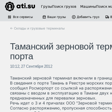
Грузы
Поиск грузов
Машины
Поиск м
Все сервисы
Ваши грузы
Добавить груз
← Склады и грузовые терминалы
Таманский зерновой тер
порта
10:12, 27 Сентября 2012
Таманский зерновой терминал включили в границ
В сведения о порте Тамань в Реестре морских по
сообщил Росморпорт со ссылкой на распоряжени
связаны с вводом в эксплуатацию в Тамани двух 
предназначенных для перевалки зерновых.
Речь идет о 3 и 4 причалах ООО "Зерновой терми
Согласно распоряжению, пропускная способность