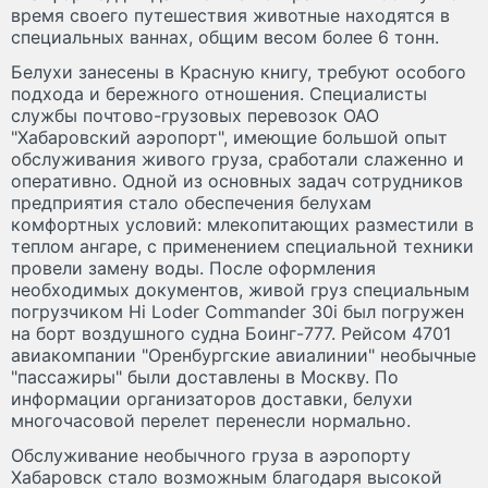
время своего путешествия животные находятся в
специальных ваннах, общим весом более 6 тонн.
Белухи занесены в Красную книгу, требуют особого
подхода и бережного отношения. Специалисты
службы почтово-грузовых перевозок ОАО
"Хабаровский аэропорт", имеющие большой опыт
обслуживания живого груза, сработали слаженно и
оперативно. Одной из основных задач сотрудников
предприятия стало обеспечения белухам
комфортных условий: млекопитающих разместили в
теплом ангаре, с применением специальной техники
провели замену воды. После оформления
необходимых документов, живой груз специальным
погрузчиком Hi Loder Commander 30i был погружен
на борт воздушного судна Боинг-777. Рейсом 4701
авиакомпании "Оренбургские авиалинии" необычные
"пассажиры" были доставлены в Москву. По
информации организаторов доставки, белухи
многочасовой перелет перенесли нормально.
Обслуживание необычного груза в аэропорту
Хабаровск стало возможным благодаря высокой