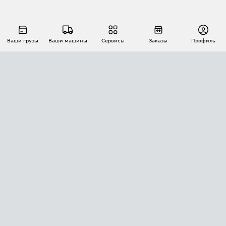
Ваши грузы
Ваши машины
Сервисы
Заказы
Профиль
АВТОМАТИЗАЦИЯ ПЕРЕВОЗОК
Площадки
Заказы
Торги
Тендеры
АТИ-Доки
GPS-мониторинг
АТИ Мессенджер
Цепочки грузов
API ATI.SU
ПОЛЕЗНОЕ
Расчет расстояний
БЕЗОПАСНОСТЬ
Академия ATI.SU
ATI.SU о безопасности
Звезды ATI.SU на вашем сайте
КОНТАКТЫ И ТАРИФЫ
Памятка по проверке контрагентов
Индекс ATI.SU FTL РФ
О системе ATI.SU