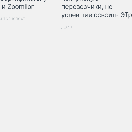
 и Zoomlion
перевозчики, не
успевшие освоить ЭТ
й транспорт
Дзен