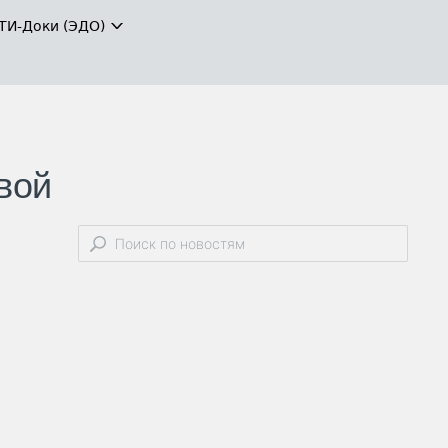
ТИ-Доки (ЭДО)
вой