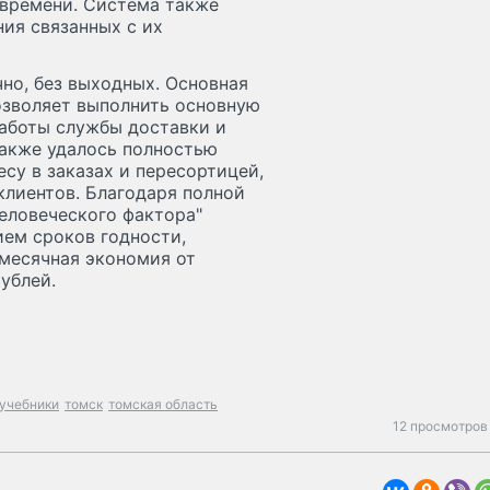
 времени. Система также
ия связанных с их
но, без выходных. Основная
позволяет выполнить основную
работы службы доставки и
Также удалось полностью
су в заказах и пересортицей,
клиентов. Благодаря полной
еловеческого фактора"
ием сроков годности,
емесячная экономия от
ублей.
учебники
томск
томская область
12 просмотров