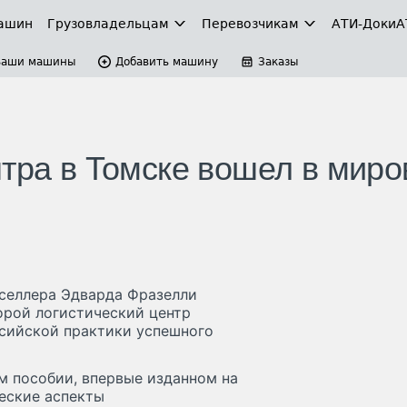
ашин
Грузовладельцам
Перевозчикам
АТИ-Доки
А
Ваши машины
Добавить машину
Заказы
нтра в Томске вошел в миро
тселлера Эдварда Фразелли
орой логистический центр
сийской практики успешного
м пособии, впервые изданном на
еские аспекты