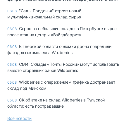
"Сады Придонья" строят новый
06.08
мультифункциональный склад сырья
Спрос на небольшие склады в Петербурге вырос
06.08
после атак на центры «Вайлдберриз»
В Тверской области обломки дрона повредили
06.08
фасад логокомплекса Wildberries
СМИ: Склады «Почты России» могут использовать
05.08
вместо сгоревших хабов Wildberries
Wildberries с опережением графика достраивает
05.08
склад под Минском
СК об атаке на склад Wildberries в Тульской
05.08
области: есть пострадавшие
Все новости