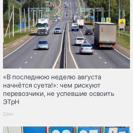
«В последнюю неделю августа
начнётся суета!»: чем рискуют
перевозчики, не успевшие освоить
ЭТрН
Дзен