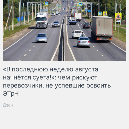
«В последнюю неделю августа
начнётся суета!»: чем рискуют
перевозчики, не успевшие освоить
ЭТрН
Дзен