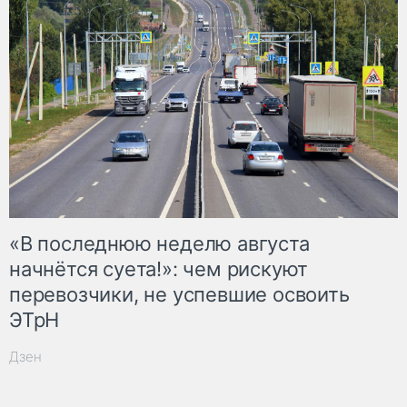
«В последнюю неделю августа
начнётся суета!»: чем рискуют
перевозчики, не успевшие освоить
ЭТрН
Дзен