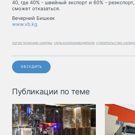
40, где 40% - швейный экспорт и 60% - реэкспорт
сможет отказаться.
Вечерний Бишкек
www.vb.kg
логистические центры
сельхозпроизводители
строительство склад
ОБСУДИТЬ
Публикации по теме