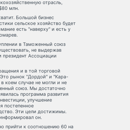
скохозяйственную отрасль,
$80 млн.
хватит. Большой бизнес
истики сельское хозяйство будет
ание есть "наверху" и есть у
номарев.
туплении в Таможенный союз
уществовать, не выдержав
и президент Ассоциации
ращения и в той торговой
 Это рынок "Дордой" и "Кара-
 в коем случае не могли и не
женный союз. Мы достаточно
оявилась программа развития
инвестиции, улучшение
я постепенное
дство. Эти цели достижимы.
оинформировал он.
но прийти к соотношению 60 на