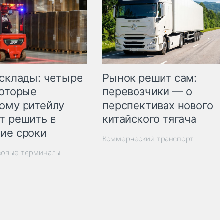
Рынок решит сам:
 склады: четыре
перевозчики — о
которые
перспективах нового
ому ритейлу
китайского тягача
т решить в
ие сроки
Коммерческий транспорт
зовые терминалы