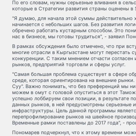
По его словам, нужны серьезные вливания в сель
которые в Стратегии развития страны оценены в 
"Я думаю, для начала этой суммы действительно 
начинается с небольших шагов. Без развития лог
обречено работать кустарным способом. Это поним
нас в бизнесе, мы готовы трудиться", - заявил По
В рамках обсуждения было отмечено, что при вс
многие отрасли в Кыргызстане могут перестать с
конкуренции. С таким мнением отчасти согласен 
рынков, предприятий торговли и сферы услуг.
"Самая большая проблема существует в сфере об
среде, которая ориентирована на внешние рынки.
Суу". Важно понимать, что без преференций мы ни
можем в омут с головой опуститься в этот Тамо
успешно лоббируем свои позиции, в результате п
данных рынков, в ней предусмотрены серьезные 
инфраструктуры. Цель данной программы являетс
перепрофилирование рынков на швейное произво
Временные рамки поставлены до 2017 года", - пр
Пономарев подчеркнул, что к этому времени мож