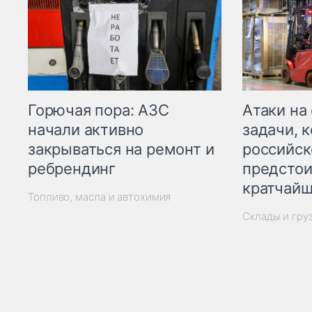
Горючая пора: АЗС
Атаки на
начали активно
задачи, 
закрываться на ремонт и
российск
ребрендинг
предстои
кратчайш
Топливо, масла и автохимия
Склады и гру