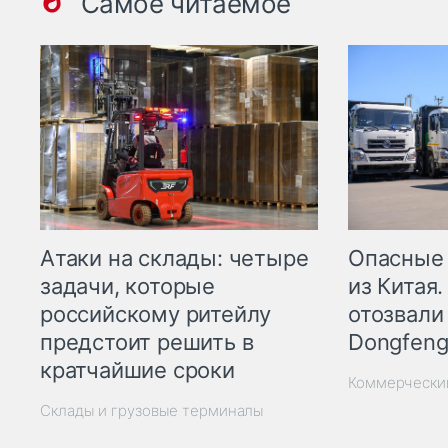
Самое читаемое
Опасные
Атаки на склады: четыре
из Китая.
задачи, которые
отозвали
российскому ритейлу
Dongfeng
предстоит решить в
кратчайшие сроки
Коммерчески
Склады и грузовые терминалы