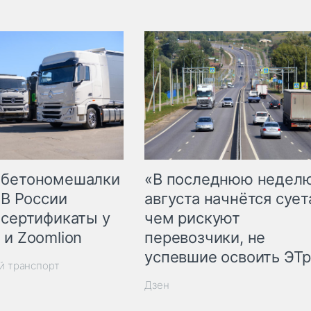
 бетономешалки
«В последнюю недел
 В России
августа начнётся суета
 сертификаты у
чем рискуют
 и Zoomlion
перевозчики, не
успевшие освоить ЭТ
й транспорт
Дзен