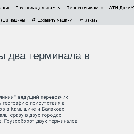
ашин
Грузовладельцам
Перевозчикам
АТИ-Доки
А
Ваши машины
Добавить машину
Заказы
ы два терминала в
линии", ведущий перевозчик
ь географию присутствия в
лов в Камышине и Балаково
алы сразу в двух городах
е. Грузооборот двух терминалов