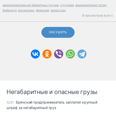
авиаперевозки негабаритных грузов
спутники
авиакомпания полет
байконур
роскосмос
франция
казахстан
8 просмотров всего.
ОБСУДИТЬ
Негабаритные и опасные грузы
Брянский предприниматель заплатил крупный
12:21
штраф за негабаритный груз