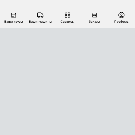
Ваши грузы
Ваши машины
Сервисы
Заказы
Профиль
АВТОМАТИЗАЦИЯ ПЕРЕВОЗОК
Площадки
Заказы
Торги
Тендеры
АТИ-Доки
GPS-мониторинг
АТИ Мессенджер
Цепочки грузов
API ATI.SU
ПОЛЕЗНОЕ
Расчет расстояний
БЕЗОПАСНОСТЬ
Академия ATI.SU
ATI.SU о безопасности
Звезды ATI.SU на вашем сайте
КОНТАКТЫ И ТАРИФЫ
Памятка по проверке контрагентов
Индекс ATI.SU FTL РФ
О системе ATI.SU
Светофор+