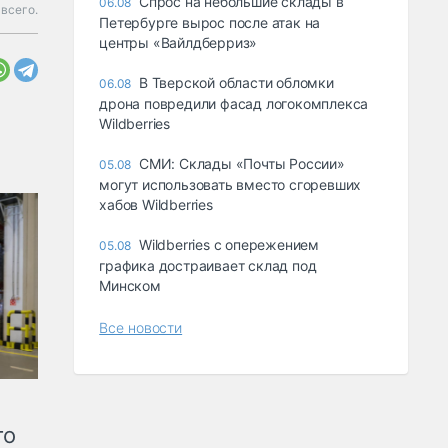
Спрос на небольшие склады в
06.08
 всего.
Петербурге вырос после атак на
центры «Вайлдберриз»
В Тверской области обломки
06.08
дрона повредили фасад логокомплекса
Wildberries
СМИ: Склады «Почты России»
05.08
могут использовать вместо сгоревших
хабов Wildberries
Wildberries с опережением
05.08
графика достраивает склад под
Минском
Все новости
го