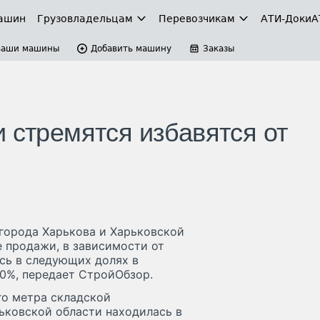
ашин
Грузовладельцам
Перевозчикам
АТИ-Доки
А
Ваши машины
Добавить машину
Заказы
 стремятся избавятся от
города Харькова и Харьковской
те продажи, в зависимости от
сь в следующих долях в
 10%, передает СтройОбзор.
го метра складской
ьковской области находилась в