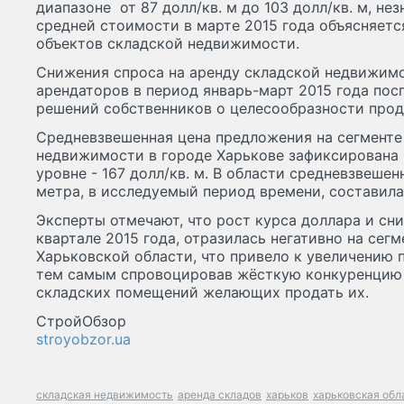
диапазоне от 87 долл/кв. м до 103 долл/кв. м, не
средней стоимости в марте 2015 года объясняетс
объектов складской недвижимости.
Снижения спроса на аренду складской недвижимо
арендаторов в период январь-март 2015 года по
решений собственников о целесообразности про
Средневзвешенная цена предложения на сегменте
недвижимости в городе Харькове зафиксирована в
уровне - 167 долл/кв. м. В области средневзвеше
метра, в исследуемый период времени, составила 
Эксперты отмечают, что рост курса доллара и сн
квартале 2015 года, отразилась негативно на сег
Харьковской области, что привело к увеличению 
тем самым спровоцировав жёсткую конкуренцию
складских помещений желающих продать их.
СтройОбзор
stroyobzor.ua
складская недвижимость
аренда складов
харьков
харьковская обл