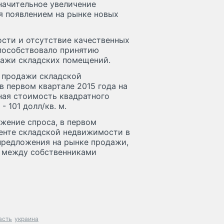
значительное увеличение
я появлением на рынке новых
сти и отсутствие качественных
способствовало принятию
дажи складских помещений.
 продажи складской
 первом квартале 2015 года на
нная стоимость квадратного
- 101 долл/кв. м.
ижение спроса, в первом
менте складской недвижимости в
предложения на рынке продажи,
 между собственниками
асть
украина