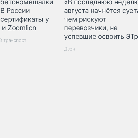
 бетономешалки
«В последнюю недел
 В России
августа начнётся суета
 сертификаты у
чем рискуют
 и Zoomlion
перевозчики, не
успевшие освоить ЭТ
й транспорт
Дзен