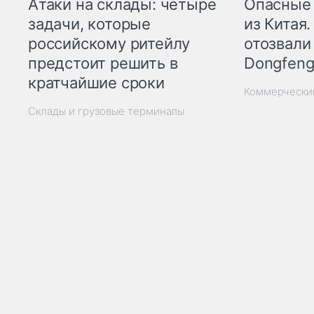
Опасные
Атаки на склады: четыре
из Китая.
задачи, которые
отозвали
российскому ритейлу
Dongfeng
предстоит решить в
кратчайшие сроки
Коммерчески
Склады и грузовые терминалы