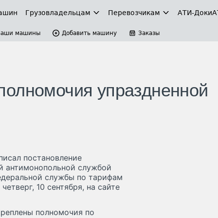
ашин
Грузовладельцам
Перевозчикам
АТИ-Доки
А
Ваши машины
Добавить машину
Заказы
полномочия упраздненной
писал постановление
ой антимонопольной службой
едеральной службы по тарифам
 четверг, 10 сентября, на сайте
креплены полномочия по