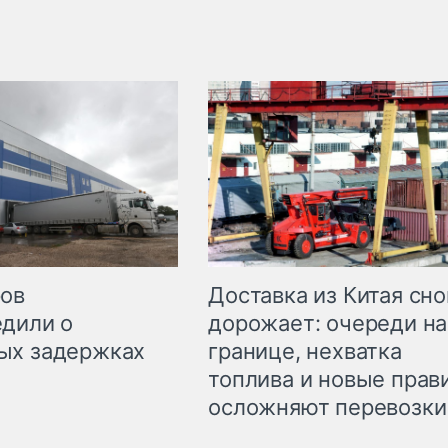
Доставка из Китая сно
ров
дорожает: очереди на
дили о
границе, нехватка
ых задержках
топлива и новые прав
осложняют перевозки