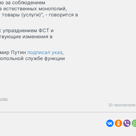
лю за соблюдением
в естественных монополий,
товары (услуги)", - говорится в
 с упразднением ФСТ и
ствующие изменения в
димир Путин
подписал указ
,
нопольной службе функции
утин
20 просмотров 