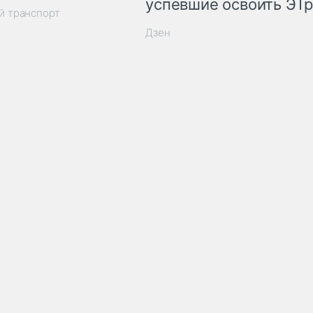
успевшие освоить ЭТ
й транспорт
Дзен