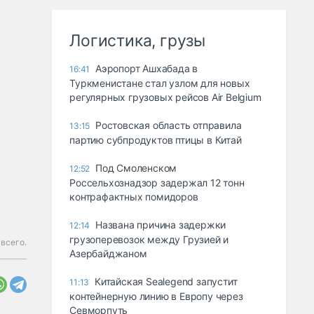
Логистика, грузы
Аэропорт Ашхабада в
16:41
Туркменистане стал узлом для новых
регулярных грузовых рейсов Air Belgium
Ростовская область отправила
13:15
партию субпродуктов птицы в Китай
Под Смоленском
12:52
Россельхознадзор задержал 12 тонн
контрафактных помидоров
Названа причина задержки
12:14
грузоперевозок между Грузией и
всего.
Азербайджаном
Китайская Sealegend запустит
11:13
контейнерную линию в Европу через
Севморпуть