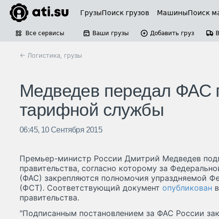
Грузы
Поиск грузов
Машины
Поиск м
Все сервисы
Ваши грузы
Добавить груз
← Логистика, грузы
Медведев передал ФАС 
тарифной службы
06:45, 10 Сентября 2015
Премьер-министр России Дмитрий Медведев под
правительства, согласно которому за Федеральн
(ФАС) закрепляются полномочия упраздняемой Ф
(ФСТ). Соответствующий документ
опубликован
в
правительства.
"Подписанным постановлением за ФАС России за