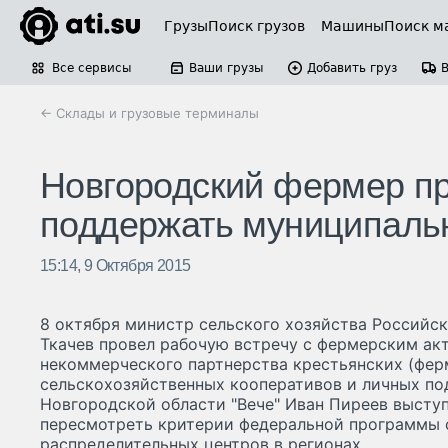
Грузы
Поиск грузов
Машины
Поиск м
Все сервисы
Ваши грузы
Добавить груз
← Склады и грузовые терминалы
Новгородский фермер п
поддержать муниципаль
15:14, 9 Октября 2015
8 октября министр сельского хозяйства Российс
Ткачев провел рабочую встречу с фермерским ак
некоммерческого партнерства крестьянских (фер
сельскохозяйственных кооперативов и личных по
Новгородской области "Вече" Иван Пиреев выступ
пересмотреть критерии федеральной программы 
распределительных центров в регионах.