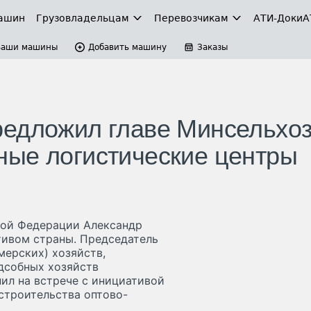
ашин
Грузовладельцам
Перевозчикам
АТИ-Доки
А
Ваши машины
Добавить машину
Заказы
редложил главе Минсельхо
ные логистические центры
кой Федерации Александр
тивом страны. Председатель
мерских) хозяйств,
дсобных хозяйств
ил на встрече с инициативой
строительства оптово-