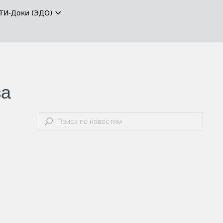
ТИ-Доки (ЭДО)
за