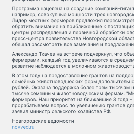
Программа нацелена на создание компаний-гиган
например, совокупные мощности трех новгородск
Лидер местных фермеров предложил пересмотрет
обратить внимание на приближенные к поставщи
центры распределения и первичной обработки о
пресс-центра правительства Новгородской област
обещал рассмотреть все замечания и предложени
Александр Ткачев на встрече подчеркнул, что об
фермерами, каждый год увеличиваются в среднем
развитие наблюдается в молочном животноводств
В этом году на предоставление грантов на подд
семейных животноводческих ферм дополнительно 
рублей. Оказана поддержка более трем тысячам 
тысяче семейным животноводческим фермам. "Мы
фермеров. Наш приоритет на ближайшие 3 года -
прорабатываем вопрос по увеличению грантов дл
заявил министр сельского хозяйства РФ.
Новгородские ведомости
novved.ru