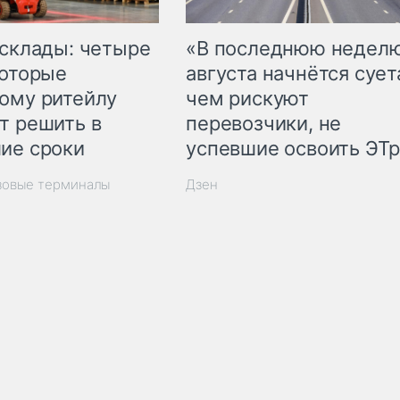
 склады: четыре
«В последнюю недел
которые
августа начнётся суета
ому ритейлу
чем рискуют
т решить в
перевозчики, не
ие сроки
успевшие освоить ЭТ
зовые терминалы
Дзен