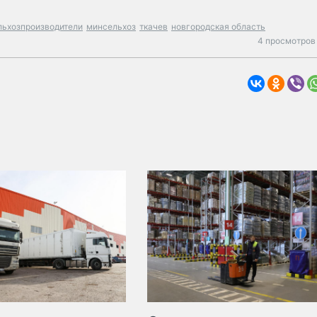
льхозпроизводители
минсельхоз
ткачев
новгородская область
4 просмотров 