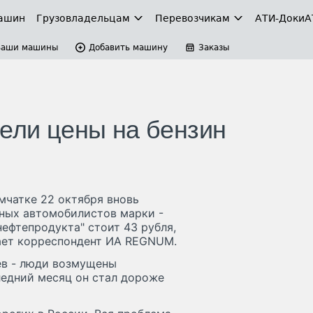
ашин
Грузовладельцам
Перевозчикам
АТИ-Доки
А
Ваши машины
Добавить машину
Заказы
тели цены на бензин
мчатке 22 октября вновь
тных автомобилистов марки -
нефтепродукта" стоит 43 рубля,
щает корреспондент ИА REGNUM.
ев - люди возмущены
ледний месяц он стал дороже