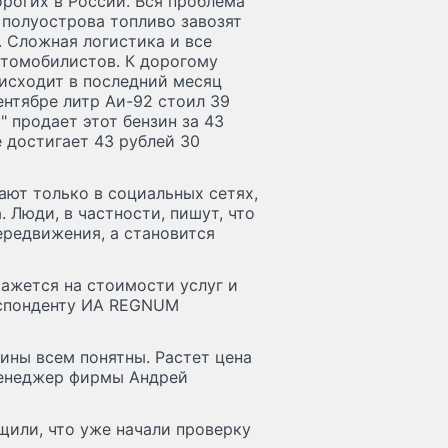
орогих в России. Вся проблема
о полуострова топливо завозят
. Сложная логистика и все
втомобилистов. К дорогому
оисходит в последний месяц
нтябре литр Аи-92 стоил 39
" продает этот бензин за 43
е достигает 43 рублей 30
ют только в социальных сетях,
 Люди, в частности, пишут, что
ередвижения, а становится
ажется на стоимости услуг и
еспонденту ИА REGNUM
ны всем понятны. Растет цена
 менеджер фирмы Андрей
щили, что уже начали проверку