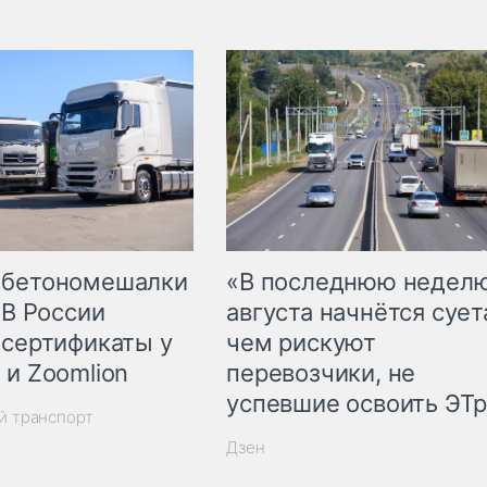
 бетономешалки
«В последнюю недел
 В России
августа начнётся суета
 сертификаты у
чем рискуют
 и Zoomlion
перевозчики, не
успевшие освоить ЭТ
й транспорт
Дзен