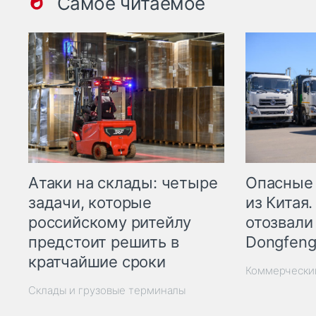
Самое читаемое
Опасные
Атаки на склады: четыре
из Китая.
задачи, которые
отозвали
российскому ритейлу
Dongfeng
предстоит решить в
кратчайшие сроки
Коммерчески
Склады и грузовые терминалы