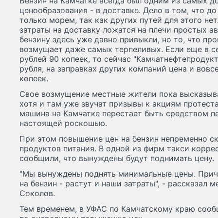
Бензин на Камчатке всегда был одним из самых д
ценообразования - в доставке. Дело в том, что д
только морем, так как других путей для этого нет
затраты на доставку ложатся на плечи простых а
бензину здесь уже давно привыкли, но то, что пр
возмущает даже самых терпеливых. Если еще в се
рублей 90 копеек, то сейчас "Камчатнефтепродукт
рубля, на заправках других компаний цена и вовс
копеек.
Свое возмущение местные жители пока высказыва
хотя и там уже звучат призывы к акциям протеста.
машина на Камчатке перестает быть средством п
настоящей роскошью.
При этом повышение цен на бензин непременно ск
продуктов питания. В одной из фирм такси корр
сообщили, что вынуждены будут поднимать цену.
"Мы вынуждены поднять минимальные цены. Причи
на бензин - растут и наши затраты", - рассказал
Соколов.
Тем временем, в УФАС по Камчатскому краю сооб