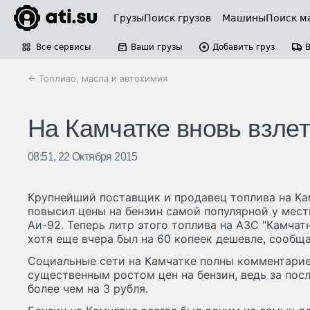
Грузы
Поиск грузов
Машины
Поиск м
Все сервисы
Ваши грузы
Добавить груз
← Топливо, масла и автохимия
На Камчатке вновь взле
08:51, 22 Октября 2015
Крупнейший поставщик и продавец топлива на Ка
повысил цены на бензин самой популярной у мес
Аи-92. Теперь литр этого топлива на АЗС "Камчат
хотя еще вчера был на 60 копеек дешевле, сооб
Социальные сети на Камчатке полны комментари
существенным ростом цен на бензин, ведь за пос
более чем на 3 рубля.