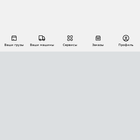
Ваши грузы
Ваши машины
Сервисы
Заказы
Профиль
АВТОМАТИЗАЦИЯ ПЕРЕВОЗОК
Площадки
Заказы
Торги
Тендеры
АТИ-Доки
GPS-мониторинг
АТИ Мессенджер
Цепочки грузов
API ATI.SU
ПОЛЕЗНОЕ
Расчет расстояний
БЕЗОПАСНОСТЬ
Академия ATI.SU