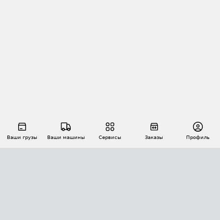
Ваши грузы
Ваши машины
Сервисы
Заказы
Профиль
АВТОМАТИЗАЦИЯ ПЕРЕВОЗОК
Площадки
Заказы
Торги
Тендеры
АТИ-Доки