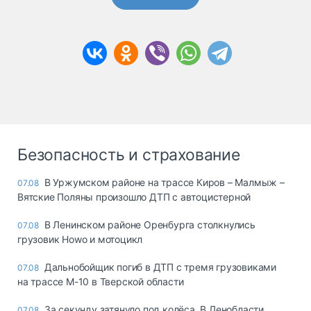
Безопасность и страхование
В Уржумском районе на трассе Киров – Малмыж –
07.08
Вятские Поляны произошло ДТП с автоцистерной
В Ленинском районе Оренбурга столкнулись
07.08
грузовик Howo и мотоцикл
Дальнобойщик погиб в ДТП с тремя грузовиками
07.08
на трассе М-10 в Тверской области
За секунду затянуло под колёса. В Ленобласти
07.08