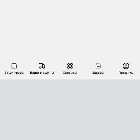
Ваши грузы
Ваши машины
Сервисы
Заказы
Профиль
АВТОМАТИЗАЦИЯ ПЕРЕВОЗОК
Площадки
Заказы
Торги
Тендеры
АТИ-Доки
GPS-мониторинг
АТИ Мессенджер
Цепочки грузов
API ATI.SU