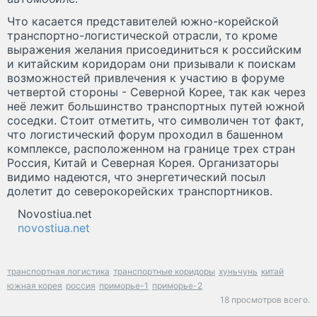
Что касается представителей южно-корейской
транспортно-логистической отрасли, то кроме
выражения желания присоединиться к российским
и китайским коридорам они призывали к поискам
возможностей привлечения к участию в форуме
четвертой стороны - Северной Корее, так как через
неё лежит большинство транспортных путей южной
соседки. Стоит отметить, что символичен тот факт,
что логистический форум проходил в башенном
комплексе, расположенном на границе трех стран
Россия, Китай и Северная Корея. Организаторы
видимо надеются, что энергетический посыл
долетит до северокорейских транспортников.
Novostiua.net
novostiua.net
транспортная логистика
транспортные коридоры
хуньчунь
китай
южная корея
россия
приморье-1
приморье-2
18 просмотров всего.