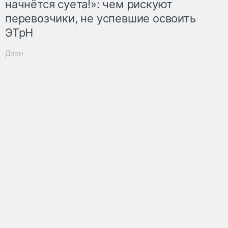
начнётся суета!»: чем рискуют
перевозчики, не успевшие освоить
ЭТрН
Дзен