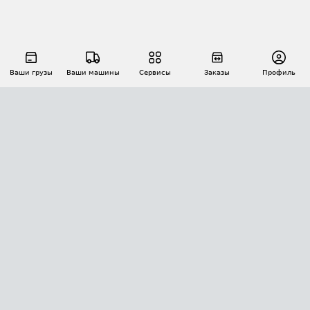
Ваши грузы
Ваши машины
Сервисы
Заказы
Профиль
АВТОМАТИЗАЦИЯ ПЕРЕВОЗОК
Площадки
Заказы
Торги
Тендеры
АТИ-Доки
GPS-мониторинг
АТИ Мессенджер
Цепочки грузов
API ATI.SU
ПОЛЕЗНОЕ
Расчет расстояний
БЕЗОПАСНОСТЬ
Академия ATI.SU
ATI.SU о безопасности
Звезды ATI.SU на вашем сайте
КОНТАКТЫ И ТАРИФЫ
Памятка по проверке контрагентов