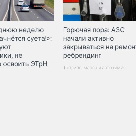
Горючая пора: АЗС
еднюю неделю
начали активно
ачнётся суета!»:
закрываться на ремон
куют
ребрендинг
ики, не
 освоить ЭТрН
Топливо, масла и автохимия