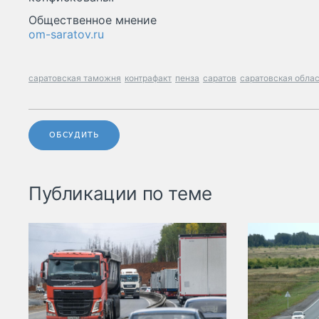
Общественное мнение
om-saratov.ru
саратовская таможня
контрафакт
пенза
саратов
саратовская обла
ОБСУДИТЬ
Публикации по теме