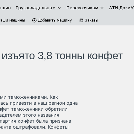
ашин
Грузовладельцам
Перевозчикам
АТИ-Доки
А
Ваши машины
Добавить машину
Заказы
 изъято 3,8 тонны конфет
ими таможенниками. Как
ась привезти в наш регион одна
онфет таможенники обратили
адателем этого названия
 партия конфет была признана
аранта оштрафовали. Конфеты