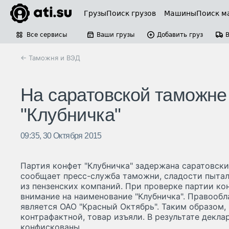
Грузы
Поиск грузов
Машины
Поиск м
Все сервисы
Ваши грузы
Добавить груз
← Таможня и ВЭД
На саратовской таможне
"Клубничка"
09:35, 30 Октября 2015
Партия конфет "Клубничка" задержана саратовск
сообщает пресс-служба таможни, сладости пытал
из пензенских компаний. При проверке партии к
внимание на наименование "Клубничка". Правообл
является ОАО "Красный Октябрь". Таким образом,
контрафактной, товар изъяли. В результате декл
конфискованы.