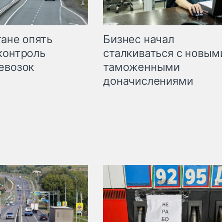
Бизнес начал
тане опять
сталкиваться с новым
контроль
таможенными
евозок
доначислениями