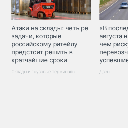
Атаки на склады: четыре
«В посл
задачи, которые
августа н
российскому ритейлу
чем рис
предстоит решить в
перевозч
кратчайшие сроки
успевшие
Склады и грузовые терминалы
Дзен