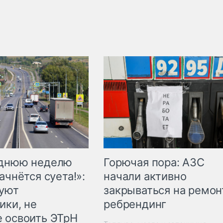
Горючая пора: АЗС
еднюю неделю
начали активно
ачнётся суета!»:
закрываться на ремон
куют
ребрендинг
ики, не
 освоить ЭТрН