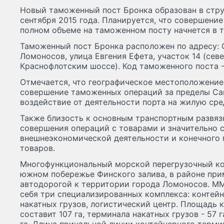
Новый таможенный пост Бронка образован в стру
сентября 2015 года. Планируется, что совершени
полном объеме на таможенном посту начнется в т
Таможенный пост Бронка расположен по адресу: 
Ломоносов, улица Евгения Ефета, участок 14 (сев
Краснофлотским шоссе). Код таможенного поста -
Отмечается, что географическое местоположение
совершение таможенных операций за пределы Са
воздействие от деятельности порта на жилую сре
Также близость к основным транспортным развяз
совершения операций с товарами и значительно 
внешнеэкономической деятельности и конечного
товаров.
Многофункциональный морской перегрузочный ко
южном побережье Финского залива, в районе пр
автодорогой к территории города Ломоносов. ММ
себя три специализированных комплекса: контей
накатных грузов, логистический центр. Площадь 
составит 107 га, терминала накатных грузов - 57 г