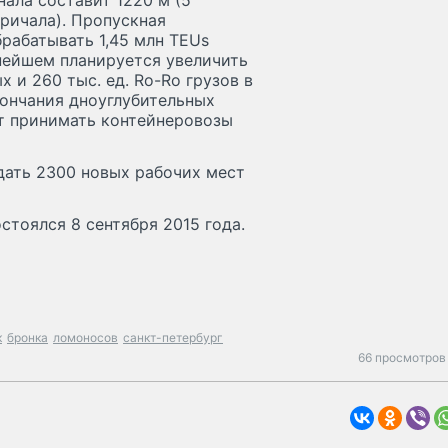
нала составит 1220 м (5
причала). Пропускная
рабатывать 1,45 млн TEUs
ьнейшем планируется увеличить
 и 260 тыс. ед. Ro-Ro грузов в
кончания дноуглубительных
ет принимать контейнеровозы
дать 2300 новых рабочих мест
тоялся 8 сентября 2015 года.
к
бронка
ломоносов
санкт-петербург
66 просмотров 