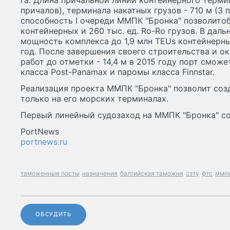
га. Длина причальной линии контейнерного терми
причалов), терминала накатных грузов - 710 м (3 
способность I очереди ММПК "Бронка" позволитоб
контейнерных и 260 тыс. ед. Ro-Ro грузов. В дал
мощность комплекса до 1,9 млн TEUs контейнерных
год. После завершения своего строительства и о
работ до отметки - 14,4 м в 2015 году порт смож
класса Рost-Panamax и паромы класса Finnstar.
Реализация проекта ММПК "Бронка" позволит соз
только на его морских терминалах.
Первый линейный судозаход на ММПК "Бронка" сос
PortNews
portnews.ru
таможенные посты
назначения
балтийская таможня
сзту
фтс
ммп
ОБСУДИТЬ