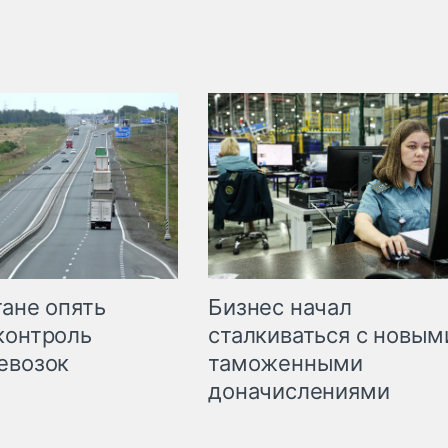
Бизнес начал
тане опять
сталкиваться с новым
контроль
таможенными
евозок
доначислениями