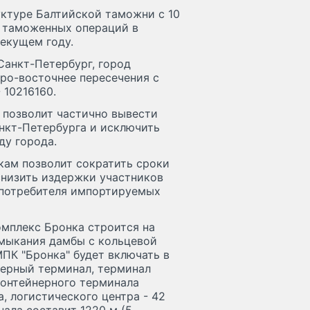
ктуре Балтийской таможни с 10
е таможенных операций в
екущем году.
Санкт-Петербург, город
еро-восточнее пересечения с
 10216160.
 позволит частично вывести
нкт-Петербурга и исключить
ду города.
кам позволит сократить сроки
снизить издержки участников
 потребителя импортируемых
мплекс Бронка строится на
имыкания дамбы с кольцевой
ПК "Бронка" будет включать в
нерный терминал, терминал
контейнерного терминала
а, логистического центра - 42