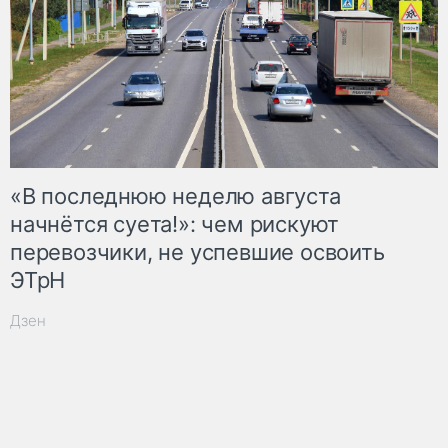
«В последнюю неделю августа
начнётся суета!»: чем рискуют
перевозчики, не успевшие освоить
ЭТрН
Дзен