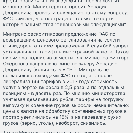
кредитованием и в итоге дефицит перевалочных
мощностей. Министерство просит Аркадия
Дворковича провести совещание по этому вопросу.
ФАС считает, что пострадают только те порты,
которые занимаются "финансовыми спекуляциями".
Минтранс раскритиковал предложение ФАС по
возвращению ценового регулирования на услуги
стивидоров, а также предложенный службой запрет
устанавливать тарифы в иностранной валюте. Такое
письмо за подписью заместителя министра Виктора
Олерского направлено вице-премьеру Аркадию
Дворковичу (копия есть у "Ъ"). Минтранс не
согласился с выводами ФАС о том, что после
либерализации тарифов в 2013 году стоимость
услуг в портах выросла в 2,5 раза, а по отдельным
позициям - в десять раз. По мнению министерства,
учитывая девальвацию рубля, тарифы на погрузку,
выгрузку и хранение грузов выросли незначительно:
цены в валюте на обработку контейнерных грузов в
портах увеличились на 15%, а на перевалку сухих
грузов (зерно, уголь), наоборот, снизились.
Также Минтранс отмечает, что совокупная