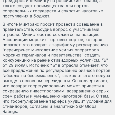
трейдеров и демпингу на российские товары, а
также создаст преимущества для портов
сопредельных государств и сократит налоговые
поступления в бюджет.
В итоге Минтранс просит провести совещание в
правительстве, обсудив вопрос с участниками
отрасли. Министерство ссылается на позицию
Ассоциации морских торговых портов, которая
полагает, что возврат к тарифному регулированию
"перечеркнет многолетние усилия операторов
морских терминалов и правительства" создать
конкуренцию на рынке стивидорных услуг (см. "Ъ"
от 29 июля). Источник "Ъ" в отрасли отмечает, что
все предложения по регулированию бизнеса портов
"абсолютно бессмысленны", так как от этого получат
выгоду в основном нерезиденты. Он подчеркивает,
что возврат госрегулирования может привести к
сокращению инвестпрограмм, возвращению серых
схем работы и уменьшению налоговой базы. С тем,
что госрегулирование тарифов ухудшит условия для
стивидоров, согласны и аналитики S&P Global
Ratings.