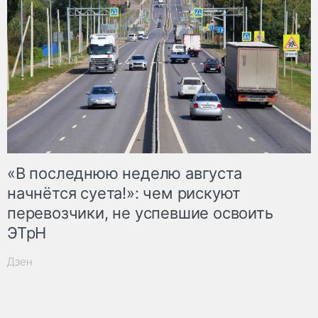
«В последнюю неделю августа
начнётся суета!»: чем рискуют
перевозчики, не успевшие освоить
ЭТрН
Дзен