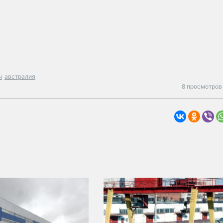
ы
австралия
8 просмотров