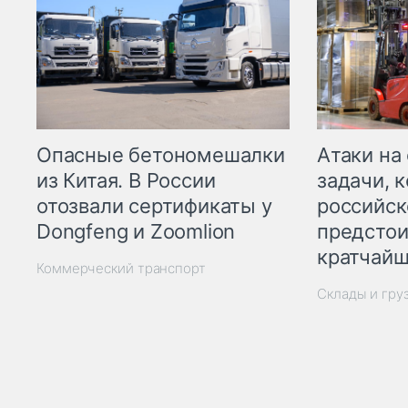
Опасные бетономешалки
Атаки на
из Китая. В России
задачи, 
отозвали сертификаты у
российск
Dongfeng и Zoomlion
предстои
кратчайш
Коммерческий транспорт
Склады и гру