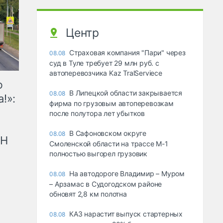
Центр
Страховая компания "Пари" через
08.08
суд в Туле требует 29 млн руб. с
автоперевозчика Kaz TralServiece
ю
В Липецкой области закрывается
08.08
!»:
фирма по грузовым автоперевозкам
после полутора лет убытков
В Сафоновском округе
08.08
рН
Смоленской области на трассе М-1
полностью выгорел грузовик
На автодороге Владимир – Муром
08.08
– Арзамас в Судогодском районе
обновят 2,8 км полотна
КАЗ нарастит выпуск стартерных
08.08