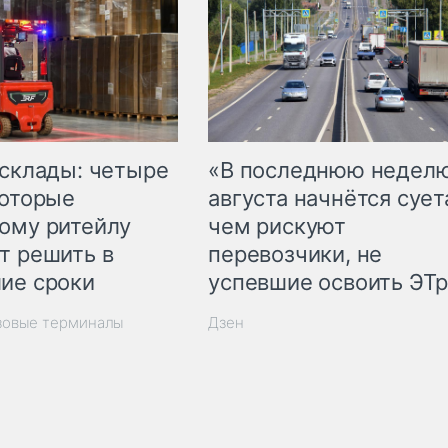
 склады: четыре
«В последнюю недел
которые
августа начнётся суета
ому ритейлу
чем рискуют
т решить в
перевозчики, не
ие сроки
успевшие освоить ЭТ
зовые терминалы
Дзен