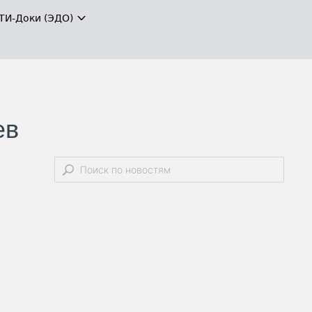
ТИ-Доки (ЭДО)
ев