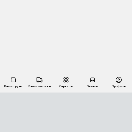
Ваши грузы
Ваши машины
Сервисы
Заказы
Профиль
АВТОМАТИЗАЦИЯ ПЕРЕВОЗОК
Площадки
Заказы
Торги
Тендеры
АТИ-Доки