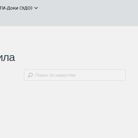
ТИ-Доки (ЭДО)
ила