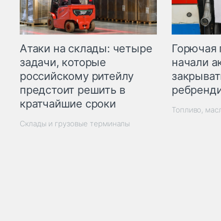
Горючая 
Атаки на склады: четыре
начали а
задачи, которые
закрыват
российскому ритейлу
ребренд
предстоит решить в
кратчайшие сроки
Топливо, мас
Склады и грузовые терминалы