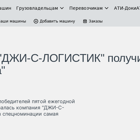
ашин
Грузовладельцам
Перевозчикам
АТИ-Доки
А
Ваши машины
Добавить машину
Заказы
 "ДЖИ-С-ЛОГИСТИК" получ
"
 победителей пятой ежегодной
азалась компания "ДЖИ-С-
 в спецноминации самая