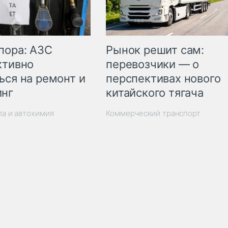
пора: АЗС
Рынок решит сам:
ктивно
перевозчики — о
ься на ремонт и
перспективах нового
инг
китайского тягача
ла и автохимия
Коммерческий транспорт