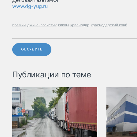
Деловая газета-Юг
www.dg-yug.ru
премии
джи-с-логистик
гиком
краснодар
краснодарский край
ОБСУДИТЬ
Публикации по теме