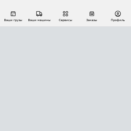
Ваши грузы
Ваши машины
Сервисы
Заказы
Профиль
АВТОМАТИЗАЦИЯ ПЕРЕВОЗОК
Площадки
Заказы
Торги
Тендеры
АТИ-Доки
GPS-мониторинг
АТИ Мессенджер
Цепочки грузов
API ATI.SU
ПОЛЕЗНОЕ
Расчет расстояний
БЕЗОПАСНОСТЬ
Академия ATI.SU
ATI.SU о безопасности
Звезды ATI.SU на вашем сайте
КОНТАКТЫ И ТАРИФЫ
Памятка по проверке контрагентов
Индекс ATI.SU FTL РФ
О системе ATI.SU
Светофор+
Средние ставки
ИНФОРМАЦИЯ