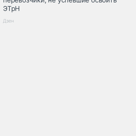
ЭТрН
Дзен