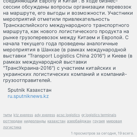
соединяющий Европу и Китай". В ходе бизнес-
сессии обсуждены вопросы организации перевозок
на маршруте, его выгоды и возможности. Участники
мероприятий отметили привлекательность
Транскаспийского международного транспортного
маршрута, как нового логистического продукта на
рынке грузоперевозок между Китаем и Европой. С
начала текущего года проведены аналогичные
мероприятия в Шанхае (в рамках международной
выставки "Transport Logistics China 2016") и Киеве (в
рамках международной выставки
"ТрансУкраина-2016") с участием китайских и
украинских логистических компаний и компаний-
грузоотправителей.
Sputnik Казахстан
ru.sputniknews.kz
тмтм
ktz express
ady express
acsc logistics
gr logistics terminals
роттердам
нидерланды
казахстан
азербайджан
грузия
мировая
логистика
1 просмотров за сегодня,
19 всего.