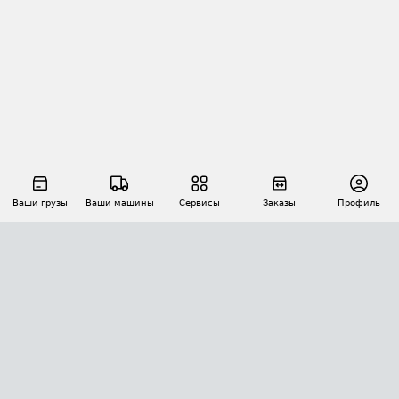
Ваши грузы
Ваши машины
Сервисы
Заказы
Профиль
АВТОМАТИЗАЦИЯ ПЕРЕВОЗОК
Площадки
Заказы
Торги
Тендеры
АТИ-Доки
GPS-мониторинг
АТИ Мессенджер
Цепочки грузов
API ATI.SU