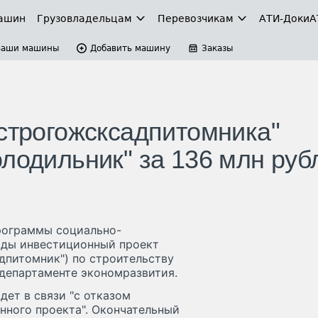
ашин
Грузовладельцам
Перевозчикам
АТИ-Доки
А
Ваши машины
Добавить машину
Заказы
Острогожсксадпитомника"
лодильник" за 136 млн руб
рограммы социально-
годы инвестиционный проект
дпитомник") по строительству
 департаменте экономразвития.
дет в связи "с отказом
нного проекта". Окончательный