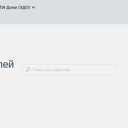
ТИ-Доки (ЭДО)
лей