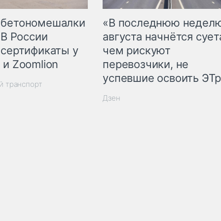
 бетономешалки
«В последнюю недел
 В России
августа начнётся суета
 сертификаты у
чем рискуют
 и Zoomlion
перевозчики, не
успевшие освоить ЭТ
й транспорт
Дзен