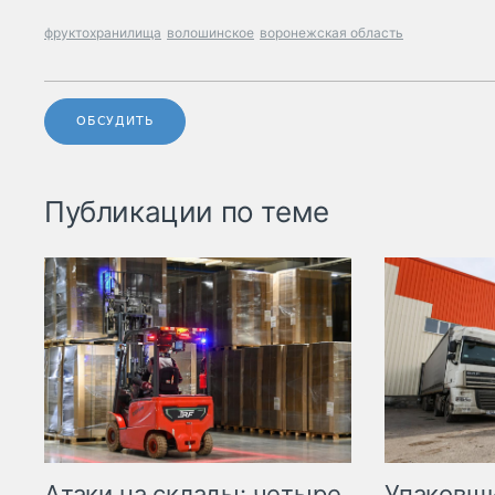
фруктохранилища
волошинское
воронежская область
ОБСУДИТЬ
Публикации по теме
Атаки на склады: четыре
Упаковщи