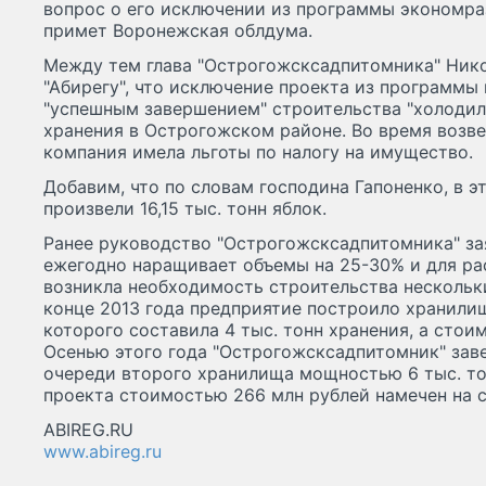
вопрос о его исключении из программы экономра
примет Воронежская облдума.
Между тем глава "Острогожсксадпитомника" Нико
"Абирегу", что исключение проекта из программы 
"успешным завершением" строительства "холодил
хранения в Острогожском районе. Во время возв
компания имела льготы по налогу на имущество.
Добавим, что по словам господина Гапоненко, в э
произвели 16,15 тыс. тонн яблок.
Ранее руководство "Острогожсксадпитомника" за
ежегодно наращивает объемы на 25-30% и для р
возникла необходимость строительства нескольк
конце 2013 года предприятие построило хранили
которого составила 4 тыс. тонн хранения, а стоим
Осенью этого года "Острогожсксадпитомник" зав
очереди второго хранилища мощностью 6 тыс. то
проекта стоимостью 266 млн рублей намечен на с
ABIREG.RU
www.abireg.ru