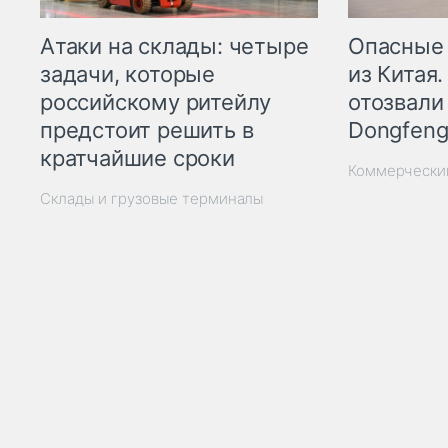
Опасные
Атаки на склады: четыре
из Китая.
задачи, которые
отозвали
российскому ритейлу
Dongfeng
предстоит решить в
кратчайшие сроки
Коммерчески
Склады и грузовые терминалы