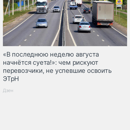
«В последнюю неделю августа
начнётся суета!»: чем рискуют
перевозчики, не успевшие освоить
ЭТрН
Дзен