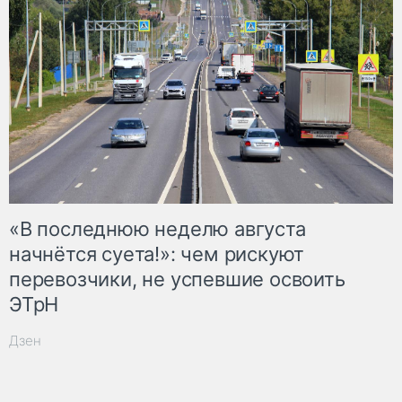
«В последнюю неделю августа
начнётся суета!»: чем рискуют
перевозчики, не успевшие освоить
ЭТрН
Дзен