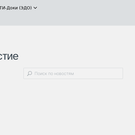
ТИ-Доки (ЭДО)
стие