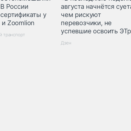
 В России
августа начнётся суета
 сертификаты у
чем рискуют
 и Zoomlion
перевозчики, не
успевшие освоить ЭТ
й транспорт
Дзен