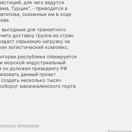
естиций, для чего ведутся
ма, Турции", - приводятся в
атипова, сказанные им в ходе
кве.
т выгодным для транзитного
чить доставку грузов из стран
оздаст серьезную нагрузку на
жен логистический комплекс.
ритории республики планируется
 и морской индустриальный
м он доложил президенту РФ
лизовать данный проект
я создать несколько тысяч
ооборот махачкалинского порта
дагестан
абдулатипов
9 просмотров