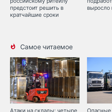
российскому ритейлу
подработ
предстоит решить в
выросло 
кратчайшие сроки
Самое читаемое
Опасные
Атаки на склады: четыре