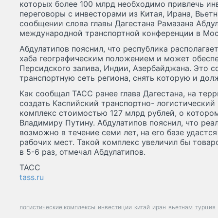
которых более 100 млрд необходимо привлечь инв
переговоры с инвесторами из Китая, Ирана, Вьетна
сообщении слова главы Дагестана Рамазана Абдул
международной транспортной конференции в Мос
Абдулатипов пояснил, что республика располагае
хаба географическим положением и может обеспе
Персидского залива, Индии, Азербайджана. Это с
транспортную сеть региона, снять которую и дол
Как сообщал ТАСС ранее глава Дагестана, на тер
создать Каспийский транспортно- логистический
комплекс стоимостью 127 млрд рублей, о которо
Владимиру Путину. Абдулатипов пояснил, что реа
возможно в течение семи лет, на его базе удастс
рабочих мест. Такой комплекс увеличил бы товар
в 5-6 раз, отмечал Абдулатипов.
ТАСС
tass.ru
логистические комплексы
инвестиции
китай
иран
вьетнам
турция