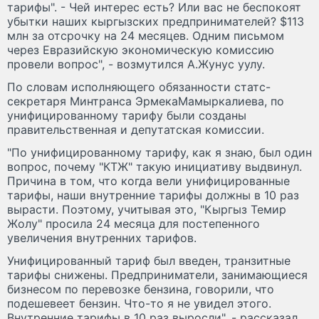
тарифы". - Чей интерес есть? Или вас не беспокоят
убытки наших кыргызских предпринимателей? $113
млн за отсрочку на 24 месяцев. Одним письмом
через Евразийскую экономическую комиссию
провели вопрос", - возмутился А.Жунус уулу.
По словам исполняющего обязанности статс-
секретаря Минтранса ЭрмекаМамыркалиева, по
унифицированному тарифу были созданы
правительственная и депутатская комиссии.
"По унифицированному тарифу, как я знаю, был один
вопрос, почему "КТЖ" такую инициативу выдвинул.
Причина в том, что когда вели унифицированные
тарифы, наши внутренние тарифы должны в 10 раз
вырасти. Поэтому, учитывая это, "Кыргыз Темир
Жолу" просила 24 месяца для постепенного
увеличения внутренних тарифов.
Унифицированный тариф был введен, транзитные
тарифы снижены. Предприниматели, занимающиеся
бизнесом по перевозке бензина, говорили, что
подешевеет бензин. Что-то я не увидел этого.
Внутренние тарифы в 10 раз выросли", - рассказал