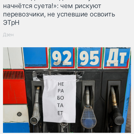
начнётся суета!»: чем рискуют
перевозчики, не успевшие освоить
ЭТрН
Дзен