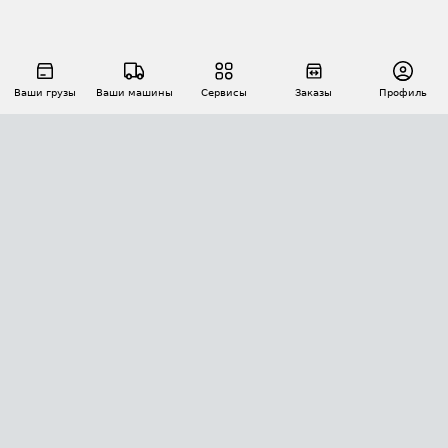
Ваши грузы
Ваши машины
Сервисы
Заказы
Профиль
АВТОМАТИЗАЦИЯ ПЕРЕВОЗОК
Площадки
Заказы
Торги
Тендеры
АТИ-Доки
GPS-мониторинг
АТИ Мессенджер
Цепочки грузов
API ATI.SU
ПОЛЕЗНОЕ
Расчет расстояний
БЕЗОПАСНОСТЬ
Академия ATI.SU
ATI.SU о безопасности
Звезды ATI.SU на вашем сайте
КОНТАКТЫ И ТАРИФЫ
Памятка по проверке контрагентов
Индекс ATI.SU FTL РФ