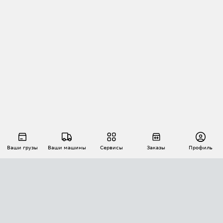
Ваши грузы
Ваши машины
Сервисы
Заказы
Профиль
АВТОМАТИЗАЦИЯ ПЕРЕВОЗОК
Площадки
Заказы
Торги
Тендеры
АТИ-Доки