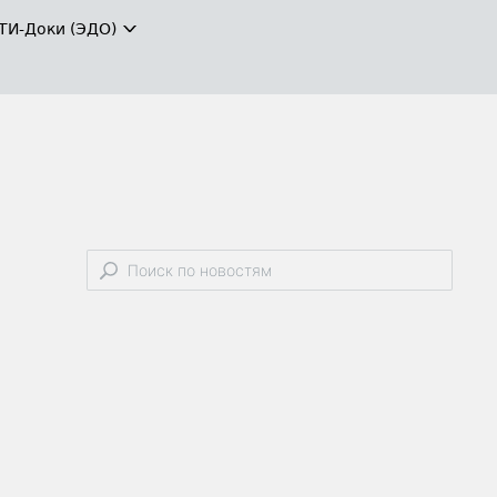
ТИ-Доки (ЭДО)
в