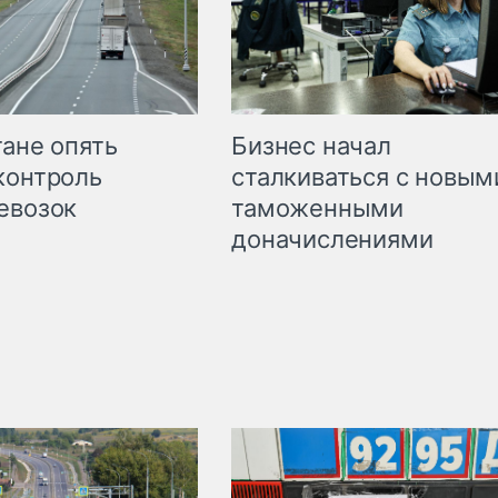
Бизнес начал
тане опять
сталкиваться с новым
контроль
таможенными
евозок
доначислениями