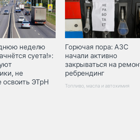
Горючая пора: АЗС
еднюю неделю
начали активно
ачнётся суета!»:
закрываться на ремон
куют
ребрендинг
ики, не
 освоить ЭТрН
Топливо, масла и автохимия