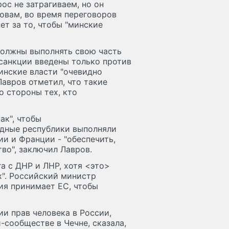
ос не затрагиваем, но он
ловам, во время переговоров
ет за то, чтобы "минские
 должны выполнять свою часть
 санкции введены только против
аинские власти "очевидно
авров отметил, что такие
о стороны тех, кто
ак", чтобы
одные республики выполняли
ии и Франции - "обеспечить,
во", заключил Лавров.
га с ДНР и ЛНР, хотя <это>
х". Российский министр
лия принимает ЕС, чтобы
и прав человека в России,
-сообществе в Чечне, сказала,