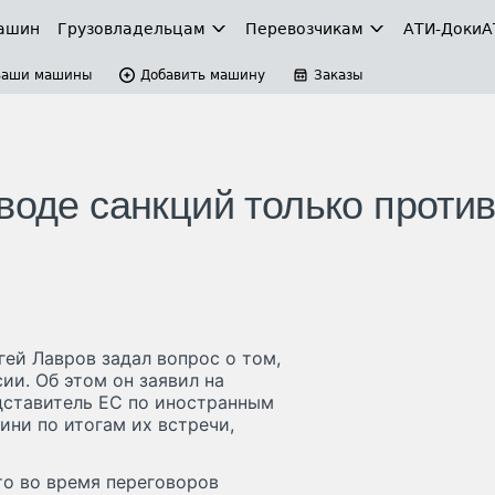
ашин
Грузовладельцам
Перевозчикам
АТИ-Доки
А
Ваши машины
Добавить машину
Заказы
воде санкций только проти
ей Лавров задал вопрос о том,
ии. Об этом он заявил на
дставитель ЕС по иностранным
ни по итогам их встречи,
то во время переговоров