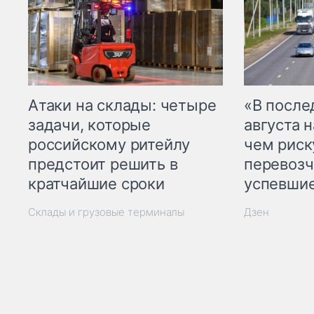
Атаки на склады: четыре
«В посл
задачи, которые
августа н
российскому ритейлу
чем рис
предстоит решить в
перевозч
кратчайшие сроки
успевшие
Склады и грузовые терминалы
Дзен