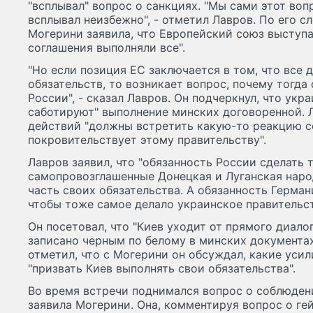
"всплывал" вопрос о санкциях. "Мы сами этот вопр
всплывал неизбежно", - отметил Лавров. По его с
Могерини заявила, что Европейский союз выступа
соглашения выполняли все".
"Но если позиция ЕС заключается в том, что все
обязательств, то возникает вопрос, почему тогда
России", - сказал Лавров. Он подчеркнул, что укр
саботируют" выполнение минских договоренной. Л
действий "должны встретить какую-то реакцию с
покровительствует этому правительству".
Лавров заявил, что "обязанность России сделать т
самопровозглашенные Донецкая и Луганская нар
часть своих обязательства. А обязанность Герман
чтобы тоже самое делало украинское правительст
Он посетовал, что "Киев уходит от прямого диало
записано черным по белому в минских документа
отметил, что с Могерини он обсуждал, какие уси
"призвать Киев выполнять свои обязательства".
Во время встречи поднимался вопрос о соблюдени
заявила Могерини. Она, комментируя вопрос о гей