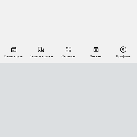
Ваши грузы
Ваши машины
Сервисы
Заказы
Профиль
АВТОМАТИЗАЦИЯ ПЕРЕВОЗОК
Площадки
Заказы
Торги
Тендеры
АТИ-Доки
GPS-мониторинг
АТИ Мессенджер
Цепочки грузов
API ATI.SU
ПОЛЕЗНОЕ