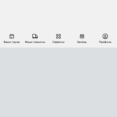
Ваши грузы
Ваши машины
Сервисы
Заказы
Профиль
АВТОМАТИЗАЦИЯ ПЕРЕВОЗОК
Площадки
Заказы
Торги
Тендеры
АТИ-Доки
GPS-мониторинг
АТИ Мессенджер
Цепочки грузов
API ATI.SU
ПОЛЕЗНОЕ
Расчет расстояний
БЕЗОПАСНОСТЬ