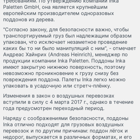
требованиям. По утверждению компании Inka
Paletten GmbH, она является крупнейшим
европейским производителем одноразовых
поддонов из дерева.
"Согласно закону, для безопасности важно, чтобы
транспортируемый груз был надлежащим образом
упакован, что исключает незаметное проведение
каких бы то ни было манипуляций с ним", - отмечает
Андреас Хайнрих (Andreas Heinrich), менеджер по
продукции компании Inka Paletten. Поддоны Inka
имеют закрытую нижнюю поверхность, поэтому
невозможно проникновение к грузу снизу без
повреждения поддона. Палеты Inka легко можно
упаковать в усадочную или стретч-плёнку.
Изменения в закон о воздушных перевозках
вступили в силу с 4 марта 2017 г., однако в течение
года предусмотрен переходный период.
Наряду с соображениями безопасности, поддоны
Inka отлично подходят для грузовых воздушных
перевозок и по другим причинам: поддон лёгок и
недорог, выпускается в различных форматах, и его